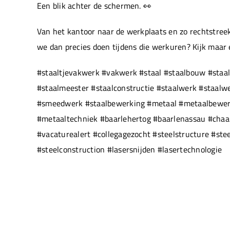
Een blik achter de schermen. 👀
Van het kantoor naar de werkplaats en zo rechtstreek
we dan precies doen tijdens die werkuren? Kijk maar
#staaltjevakwerk #vakwerk #staal #staalbouw #staal
#staalmeester #staalconstructie #staalwerk #staal
#smeedwerk #staalbewerking #metaal #metaalbewerki
#metaaltechniek #baarlehertog #baarlenassau #chaam
#vacaturealert #collegagezocht #steelstructure #ste
#steelconstruction #lasersnijden #lasertechnologie