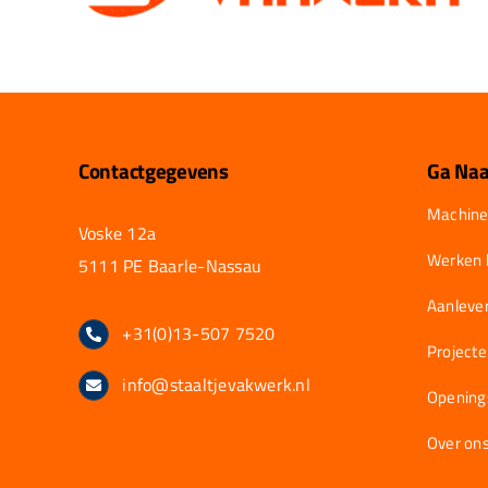
Contactgegevens
Ga Naa
Machine
Voske 12a
Werken b
5111 PE Baarle-Nassau
Aanlever
+31(0)13-507 7520
Project
info@staaltjevakwerk.nl
Opening
Over on