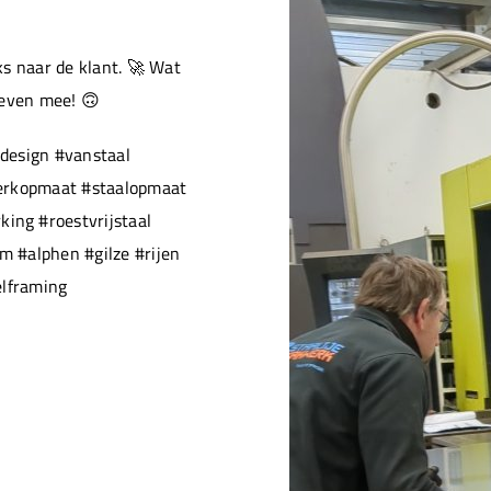
s naar de klant. 🚀 Wat
 even mee! 🙃
design #vanstaal
werkopmaat #staalopmaat
ng #roestvrijstaal
 #alphen #gilze #rijen
elframing