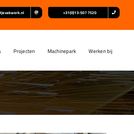
tjevakwerk.nl
+31(0)13-507 7520
s
Projecten
Machinepark
Werken bij