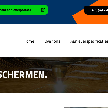
naar aanleverportaal
info@staal
Home
Over ons
Aanleverspecificatie
 SCHERMEN.