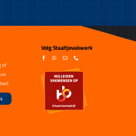
Volg Staaltjevakwerk
 of
 uw
taal.
AL