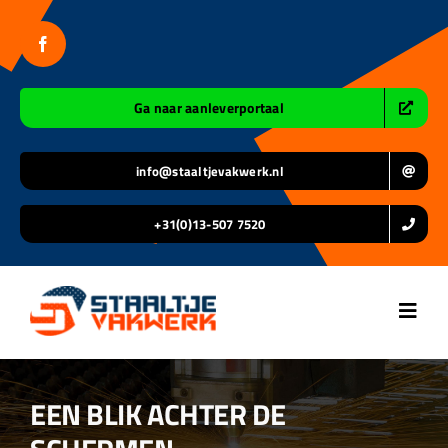
Ga
naar
inhoud
Ga naar aanleverportaal
info@staaltjevakwerk.nl
+31(0)13-507 7520
Toggl
Navig
Home
EEN BLIK ACHTER DE