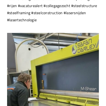
#rijen #vacaturealert #collegagezocht #steelstructure
#steelframing #steelconstruction #lasersnijden
#lasertechnologie