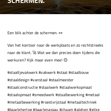
SCHERMEN.
Over ons
Aanleverspecificaties
Een blik achter de schermen. 👀
Projecten
Van het kantoor naar de werkplaats en zo rechtstreeks
naar de klant. 🚀 Wat we dan precies doen tijdens die
Machinepark
werkuren? Kijk maar even mee! 🙃
#staaltjevakwerk #vakwerk #staal #staalbouw
Werken bij
#staaldesign #vanstaal #staalmeester
#staalconstructie #staalwerk #staalwerkopmaat
#staalopmaat #smeedwerk #staalbewerking #metaal
#metaalbewerking #roestvrijstaal #metaaltechniek
#baarlehertog #baarlenassau #chaam #alphen #gilze