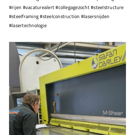
#rijen #vacaturealert #collegagezocht #steelstructure
#steelframing #steelconstruction #lasersnijden
#lasertechnologie