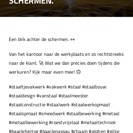
SCHERMEN.
Over ons
Aanleverspecificaties
Een blik achter de schermen. 👀
Projecten
Van het kantoor naar de werkplaats en zo rechtstreeks
naar de klant. 🚀 Wat we dan precies doen tijdens die
Machinepark
werkuren? Kijk maar even mee! 🙃
#staaltjevakwerk #vakwerk #staal #staalbouw
Werken bij
#staaldesign #vanstaal #staalmeester
#staalconstructie #staalwerk #staalwerkopmaat
#staalopmaat #smeedwerk #staalbewerking #metaal
#metaalbewerking #roestvrijstaal #metaaltechniek
#baarlehertog #baarlenassau #chaam #alphen #gilze