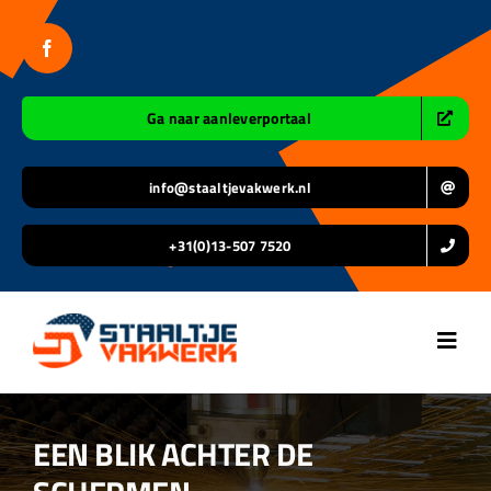
Ga
naar
inhoud
Ga naar aanleverportaal
info@staaltjevakwerk.nl
+31(0)13-507 7520
Toggl
Navig
Home
EEN BLIK ACHTER DE