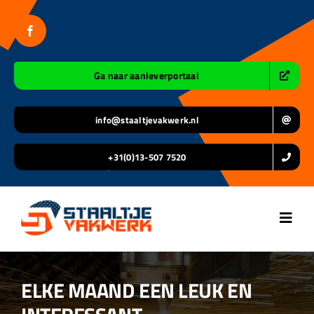
Ga
naar
inhoud
Ga naar aanleverportaal
info@staaltjevakwerk.nl
+31(0)13-507 7520
Toggl
Navig
Home
ELKE MAAND EEN LEUK EN