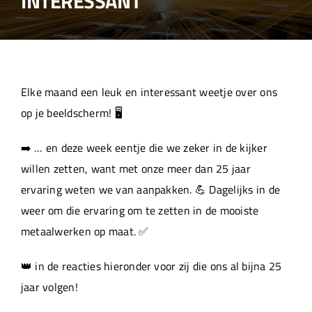
INTERESSANT
Over ons
Aanleverspecificaties
Elke maand een leuk en interessant weetje over ons
Projecten
op je beeldscherm! 🖥️
➡️ … en deze week eentje die we zeker in de kijker
Machinepark
willen zetten, want met onze meer dan 25 jaar
ervaring weten we van aanpakken. 💪 Dagelijks in de
Werken bij
weer om die ervaring om te zetten in de mooiste
metaalwerken op maat. ✅
👑 in de reacties hieronder voor zij die ons al bijna 25
jaar volgen!