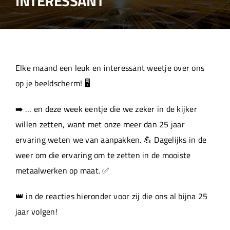
INTERESSANT
Over ons
Aanleverspecificaties
Elke maand een leuk en interessant weetje over ons
Projecten
op je beeldscherm! 🖥️
➡️ … en deze week eentje die we zeker in de kijker
Machinepark
willen zetten, want met onze meer dan 25 jaar
ervaring weten we van aanpakken. 💪 Dagelijks in de
Werken bij
weer om die ervaring om te zetten in de mooiste
metaalwerken op maat. ✅
👑 in de reacties hieronder voor zij die ons al bijna 25
jaar volgen!