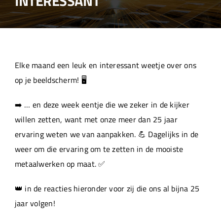
INTERESSANT
Over ons
Aanleverspecificaties
Elke maand een leuk en interessant weetje over ons
Projecten
op je beeldscherm! 🖥️
➡️ … en deze week eentje die we zeker in de kijker
Machinepark
willen zetten, want met onze meer dan 25 jaar
ervaring weten we van aanpakken. 💪 Dagelijks in de
Werken bij
weer om die ervaring om te zetten in de mooiste
metaalwerken op maat. ✅
👑 in de reacties hieronder voor zij die ons al bijna 25
jaar volgen!