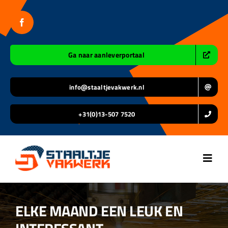
Ga
naar
inhoud
Ga naar aanleverportaal
info@staaltjevakwerk.nl
+31(0)13-507 7520
Toggl
Navig
Home
ELKE MAAND EEN LEUK EN