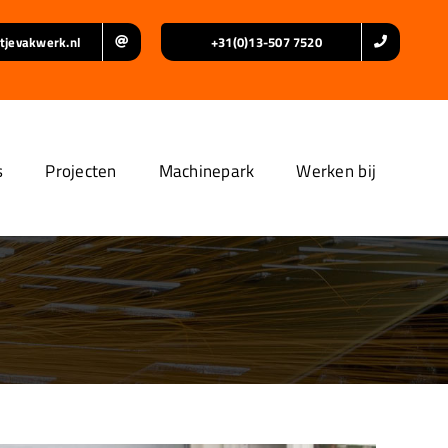
tjevakwerk.nl
+31(0)13-507 7520
s
Projecten
Machinepark
Werken bij