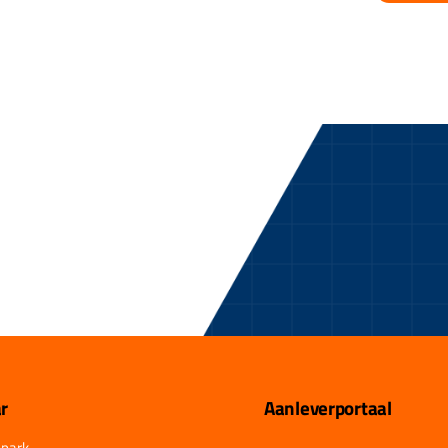
r
Aanleverportaal
park