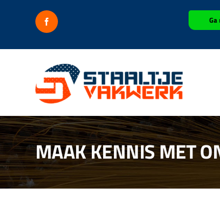
Ga
Ga 
naar
inhoud
MAAK KENNIS MET O