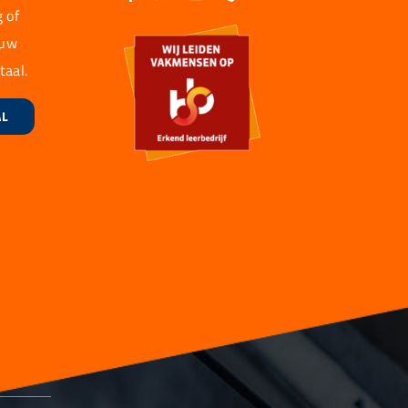
 of
 uw
taal.
AL