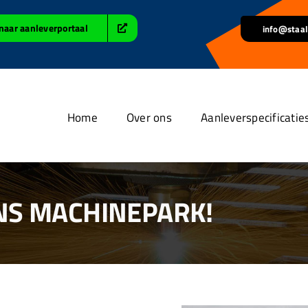
naar aanleverportaal
info@staal
Home
Over ons
Aanleverspecificatie
NS MACHINEPARK!