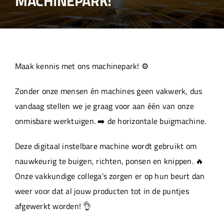
MACHINEPARK!
Over ons
Aanleverspecificaties
Maak kennis met ons machinepark! ⚙️
Projecten
Zonder onze mensen én machines geen vakwerk, dus
vandaag stellen we je graag voor aan één van onze
Machinepark
onmisbare werktuigen. ➡️ de horizontale buigmachine.
Deze digitaal instelbare machine wordt gebruikt om
Werken bij
nauwkeurig te buigen, richten, ponsen en knippen. 🔥
Onze vakkundige collega’s zorgen er op hun beurt dan
weer voor dat al jouw producten tot in de puntjes
afgewerkt worden! 👌