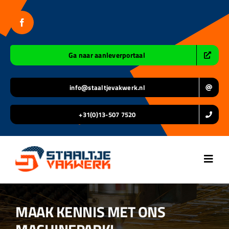
Ga
naar
inhoud
Ga naar aanleverportaal
info@staaltjevakwerk.nl
+31(0)13-507 7520
Toggl
Navig
Home
MAAK KENNIS MET ONS