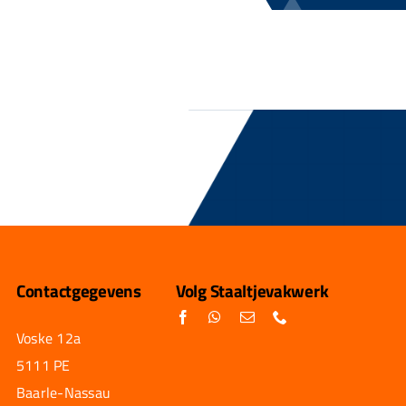
Contactgegevens
Volg Staaltjevakwerk
Voske 12a
5111 PE
Baarle-Nassau