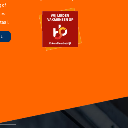
 of
 uw
taal.
AL