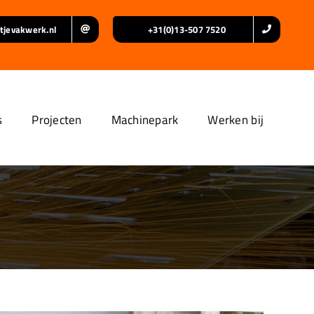
tjevakwerk.nl
+31(0)13-507 7520
s
Projecten
Machinepark
Werken bij