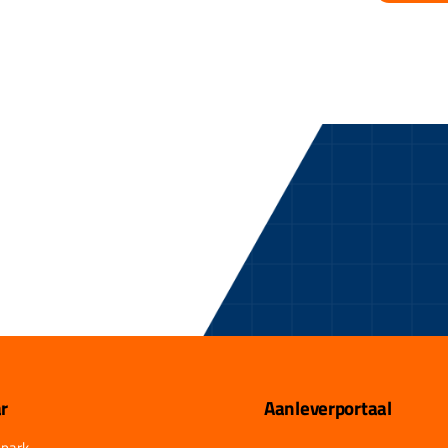
r
Aanleverportaal
park