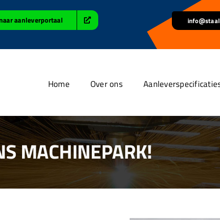
naar aanleverportaal
info@staal
Home
Over ons
Aanleverspecificatie
NS MACHINEPARK!