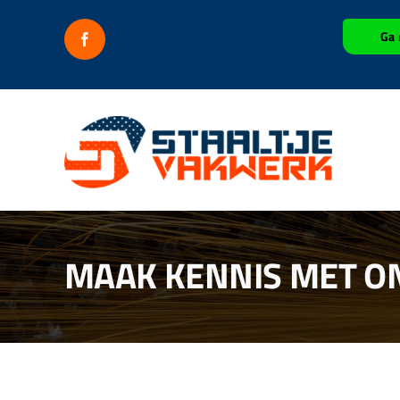
Ga
Ga 
naar
inhoud
MAAK KENNIS MET O