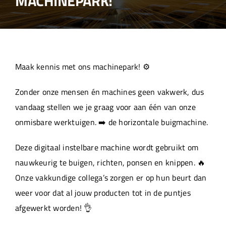
MACHINEPARK!
Over ons
Aanleverspecificaties
Maak kennis met ons machinepark! ⚙️
Projecten
Zonder onze mensen én machines geen vakwerk, dus
vandaag stellen we je graag voor aan één van onze
Machinepark
onmisbare werktuigen. ➡️ de horizontale buigmachine.
Deze digitaal instelbare machine wordt gebruikt om
Werken bij
nauwkeurig te buigen, richten, ponsen en knippen. 🔥
Onze vakkundige collega’s zorgen er op hun beurt dan
weer voor dat al jouw producten tot in de puntjes
afgewerkt worden! 👌