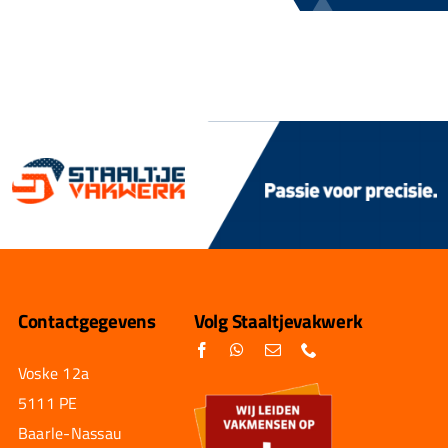
Contactgegevens
Volg Staaltjevakwerk
Voske 12a
5111 PE
Baarle-Nassau