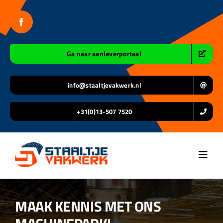
Ga
naar
inhoud
Ga naar aanleverportaal
info@staaltjevakwerk.nl
+31(0)13-507 7520
Toggl
Navig
Home
MAAK KENNIS MET ONS