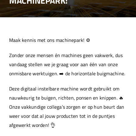
MACHINEPARK!
Over ons
Aanleverspecificaties
Maak kennis met ons machinepark! ⚙️
Projecten
Zonder onze mensen én machines geen vakwerk, dus
vandaag stellen we je graag voor aan één van onze
Machinepark
onmisbare werktuigen. ➡️ de horizontale buigmachine.
Deze digitaal instelbare machine wordt gebruikt om
Werken bij
nauwkeurig te buigen, richten, ponsen en knippen. 🔥
Onze vakkundige collega’s zorgen er op hun beurt dan
weer voor dat al jouw producten tot in de puntjes
afgewerkt worden! 👌