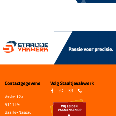
Contactgegevens
Volg Staaltjevakwerk
Voske 12a
5111 PE
Baarle-Nassau