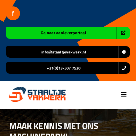
Ga
naar
inhoud
Ga naar aanleverportaal
info@staaltjevakwerk.nl
+31(0)13-507 7520
Toggl
Navig
Home
MAAK KENNIS MET ONS