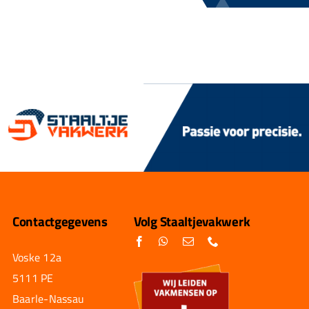
Contactgegevens
Volg Staaltjevakwerk
Voske 12a
5111 PE
Baarle-Nassau