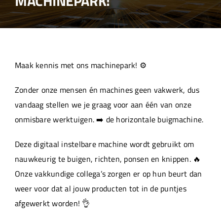
MACHINEPARK!
Over ons
Aanleverspecificaties
Maak kennis met ons machinepark! ⚙️
Projecten
Zonder onze mensen én machines geen vakwerk, dus
vandaag stellen we je graag voor aan één van onze
Machinepark
onmisbare werktuigen. ➡️ de horizontale buigmachine.
Deze digitaal instelbare machine wordt gebruikt om
Werken bij
nauwkeurig te buigen, richten, ponsen en knippen. 🔥
Onze vakkundige collega’s zorgen er op hun beurt dan
weer voor dat al jouw producten tot in de puntjes
afgewerkt worden! 👌