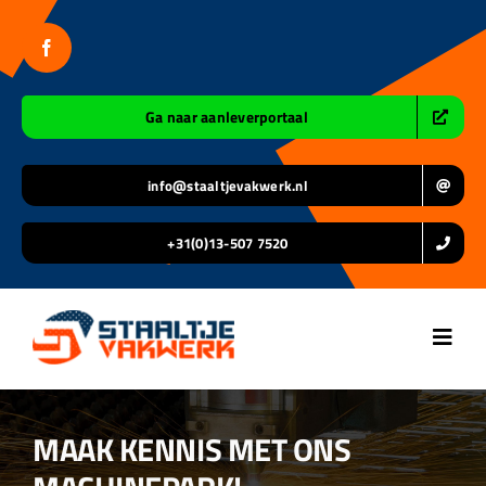
Ga
naar
inhoud
Ga naar aanleverportaal
info@staaltjevakwerk.nl
+31(0)13-507 7520
Toggl
Navig
Home
MAAK KENNIS MET ONS