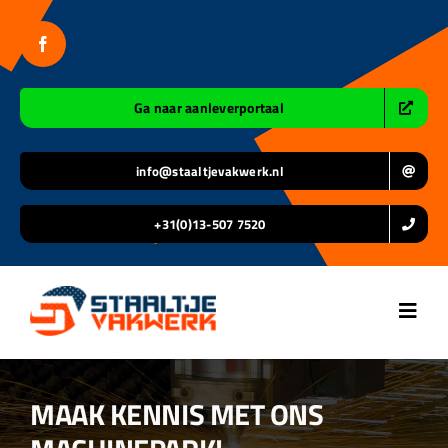
Ga
naar
inhoud
Ga naar aanleverportaal
info@staaltjevakwerk.nl
+31(0)13-507 7520
Toggl
Navig
Home
MAAK KENNIS MET ONS