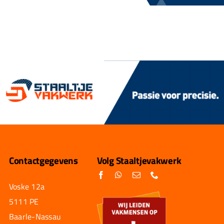
Contactgegevens
Volg Staaltjevakwerk
Voske 12a
5111 PE
Baarle-Nassau