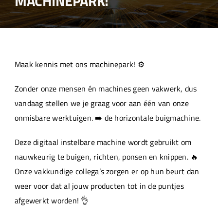
MACHINEPARK!
Over ons
Aanleverspecificaties
Maak kennis met ons machinepark! ⚙️
Projecten
Zonder onze mensen én machines geen vakwerk, dus
vandaag stellen we je graag voor aan één van onze
Machinepark
onmisbare werktuigen. ➡️ de horizontale buigmachine.
Deze digitaal instelbare machine wordt gebruikt om
Werken bij
nauwkeurig te buigen, richten, ponsen en knippen. 🔥
Onze vakkundige collega’s zorgen er op hun beurt dan
weer voor dat al jouw producten tot in de puntjes
afgewerkt worden! 👌