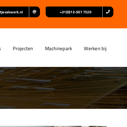
tjevakwerk.nl
+31(0)13-507 7520
s
Projecten
Machinepark
Werken bij