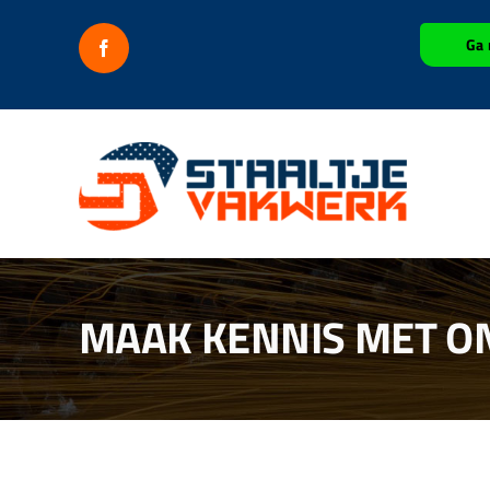
Ga
Ga 
naar
inhoud
MAAK KENNIS MET O