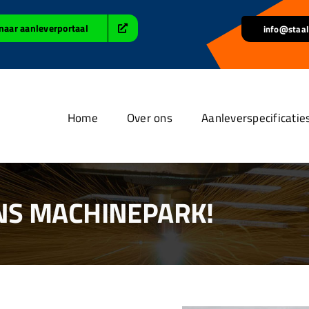
naar aanleverportaal
info@staal
Home
Over ons
Aanleverspecificatie
NS MACHINEPARK!