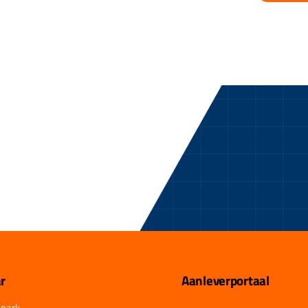
r
Aanleverportaal
park