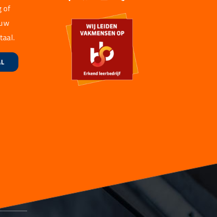
 of
 uw
taal.
AL