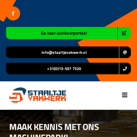
Ga
naar
inhoud
Ga naar aanleverportaal
info@staaltjevakwerk.nl
+31(0)13-507 7520
Toggl
Navig
Home
MAAK KENNIS MET ONS