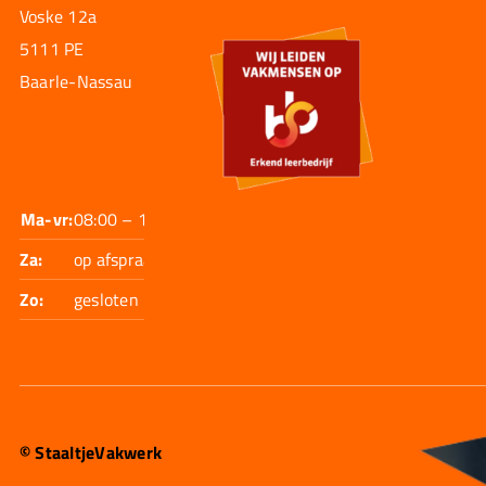
Voske 12a
5111 PE
Baarle-Nassau
Ma-vr:
08:00 – 17:30
Za:
op afspraak
Zo:
gesloten
© StaaltjeVakwerk