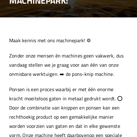
MACHINEPARK!
Over ons
Aanleverspecificaties
Maak kennis met ons machinepark! ⚙️
Projecten
Zonder onze mensen én machines geen vakwerk, dus
vandaag stellen we je graag voor aan één van onze
Machinepark
onmisbare werktuigen. ➡️ de pons-knip machine.
Ponsen is een proces waarbij er met één enorme
Werken bij
kracht moeiteloos gaten in metaal gedrukt wordt. ⭕
Door de combinatie van knippen en ponsen kan een
rechthoekig product op een gemakkelijke manier
worden voorzien van gaten en dat in elke gewenste
vorm. Onze machine heeft daarbovenop een speciale