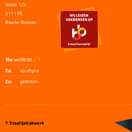
Voske 12a
5111 PE
Baarle-Nassau
Ma-vr:
08:00 – 17:30
Za:
op afspraak
Zo:
gesloten
© StaaltjeVakwerk