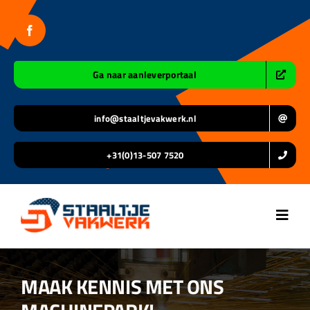
Ga
naar
inhoud
Ga naar aanleverportaal
info@staaltjevakwerk.nl
+31(0)13-507 7520
Toggl
Navig
Home
MAAK KENNIS MET ONS