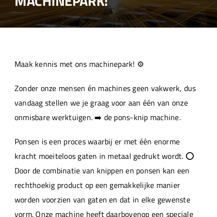
MACHINEPARK!
Over ons
Aanleverspecificaties
Maak kennis met ons machinepark! ⚙️
Projecten
Zonder onze mensen én machines geen vakwerk, dus
vandaag stellen we je graag voor aan één van onze
Machinepark
onmisbare werktuigen. ➡️ de pons-knip machine.
Ponsen is een proces waarbij er met één enorme
Werken bij
kracht moeiteloos gaten in metaal gedrukt wordt. ⭕
Door de combinatie van knippen en ponsen kan een
rechthoekig product op een gemakkelijke manier
worden voorzien van gaten en dat in elke gewenste
vorm. Onze machine heeft daarbovenop een speciale