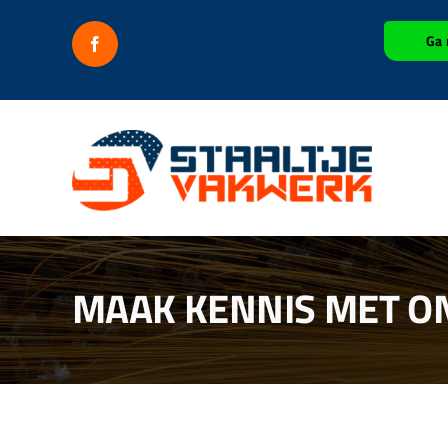
Ga
Ga 
naar
inhoud
MAAK KENNIS MET O