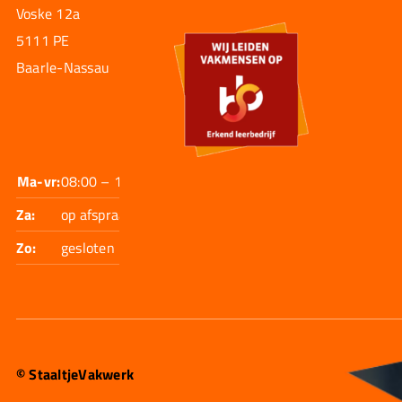
Voske 12a
5111 PE
Baarle-Nassau
Ma-vr:
08:00 – 17:30
Za:
op afspraak
Zo:
gesloten
© StaaltjeVakwerk