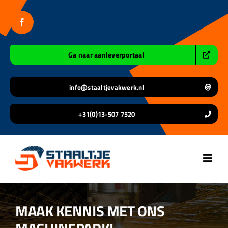
Ga
naar
inhoud
Ga naar aanleverportaal
info@staaltjevakwerk.nl
+31(0)13-507 7520
Toggl
Navig
Home
MAAK KENNIS MET ONS