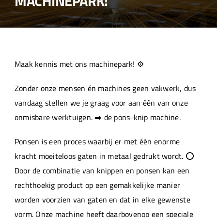
MACHINEPARK!
Over ons
Aanleverspecificaties
Maak kennis met ons machinepark! ⚙️
Projecten
Zonder onze mensen én machines geen vakwerk, dus
vandaag stellen we je graag voor aan één van onze
Machinepark
onmisbare werktuigen. ➡️ de pons-knip machine.
Ponsen is een proces waarbij er met één enorme
Werken bij
kracht moeiteloos gaten in metaal gedrukt wordt. ⭕
Door de combinatie van knippen en ponsen kan een
rechthoekig product op een gemakkelijke manier
worden voorzien van gaten en dat in elke gewenste
vorm. Onze machine heeft daarbovenop een speciale