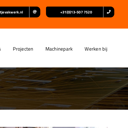
tjevakwerk.nl
+31(0)13-507 7520
s
Projecten
Machinepark
Werken bij