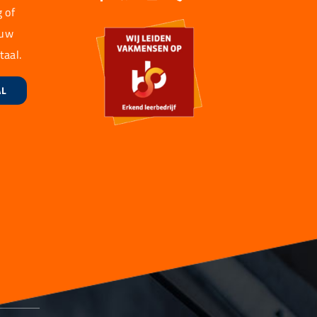
 of
 uw
taal.
AL