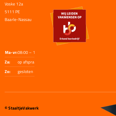
Voske 12a
5111 PE
Baarle-Nassau
Ma-vr:
08:00 – 17:30
Za:
op afspraak
Zo:
gesloten
© StaaltjeVakwerk