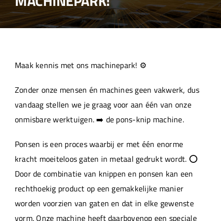
MACHINEPARK!
Over ons
Aanleverspecificaties
Maak kennis met ons machinepark! ⚙️
Projecten
Zonder onze mensen én machines geen vakwerk, dus
vandaag stellen we je graag voor aan één van onze
Machinepark
onmisbare werktuigen. ➡️ de pons-knip machine.
Ponsen is een proces waarbij er met één enorme
Werken bij
kracht moeiteloos gaten in metaal gedrukt wordt. ⭕
Door de combinatie van knippen en ponsen kan een
rechthoekig product op een gemakkelijke manier
worden voorzien van gaten en dat in elke gewenste
vorm. Onze machine heeft daarbovenop een speciale