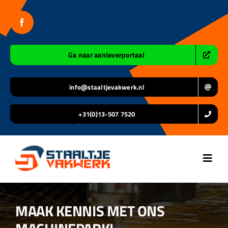
Ga
naar
inhoud
Ga naar aanleverportaal
info@staaltjevakwerk.nl
+31(0)13-507 7520
Toggl
Navig
Home
MAAK KENNIS MET ONS