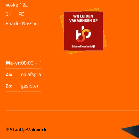
Voske 12a
5111 PE
Baarle-Nassau
Ma-vr:
08:00 – 17:30
Za:
op afspraak
Zo:
gesloten
© StaaltjeVakwerk