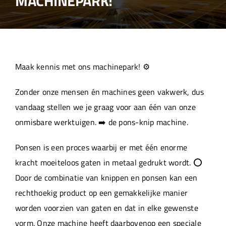
MACHINEPARK!
Over ons
Aanleverspecificaties
Maak kennis met ons machinepark! ⚙️
Projecten
Zonder onze mensen én machines geen vakwerk, dus
vandaag stellen we je graag voor aan één van onze
Machinepark
onmisbare werktuigen. ➡️ de pons-knip machine.
Ponsen is een proces waarbij er met één enorme
Werken bij
kracht moeiteloos gaten in metaal gedrukt wordt. ⭕
Door de combinatie van knippen en ponsen kan een
rechthoekig product op een gemakkelijke manier
worden voorzien van gaten en dat in elke gewenste
vorm. Onze machine heeft daarbovenop een speciale