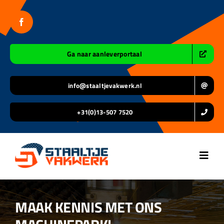
Ga
naar
inhoud
Ga naar aanleverportaal
info@staaltjevakwerk.nl
+31(0)13-507 7520
Toggl
Navig
Home
MAAK KENNIS MET ONS