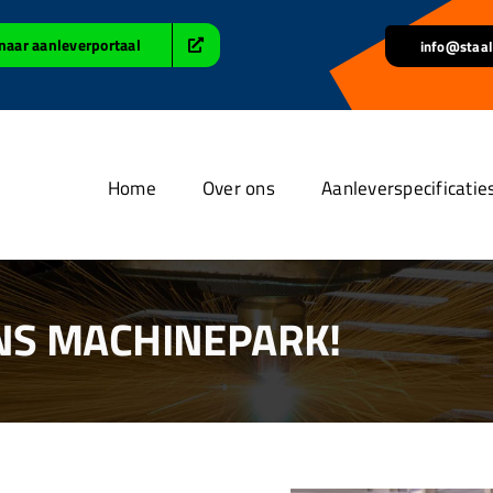
naar aanleverportaal
info@staal
Home
Over ons
Aanleverspecificatie
NS MACHINEPARK!