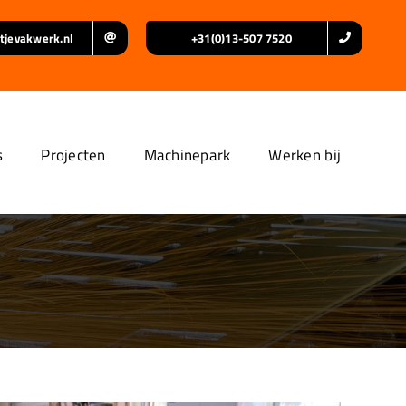
tjevakwerk.nl
+31(0)13-507 7520
s
Projecten
Machinepark
Werken bij