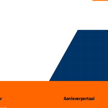
r
Aanleverportaal
park