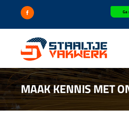
Ga
Ga 
naar
inhoud
MAAK KENNIS MET O