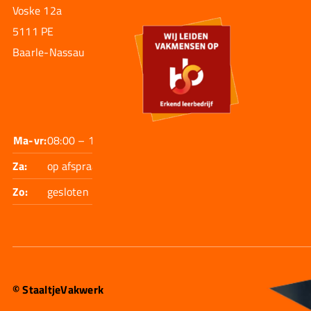
Voske 12a
5111 PE
Baarle-Nassau
Ma-vr:
08:00 – 17:30
Za:
op afspraak
Zo:
gesloten
© StaaltjeVakwerk