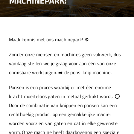
MACHINEPARK!
Over ons
Aanleverspecificaties
Maak kennis met ons machinepark! ⚙️
Projecten
Zonder onze mensen én machines geen vakwerk, dus
vandaag stellen we je graag voor aan één van onze
Machinepark
onmisbare werktuigen. ➡️ de pons-knip machine.
Ponsen is een proces waarbij er met één enorme
Werken bij
kracht moeiteloos gaten in metaal gedrukt wordt. ⭕
Door de combinatie van knippen en ponsen kan een
rechthoekig product op een gemakkelijke manier
worden voorzien van gaten en dat in elke gewenste
vorm. Onze machine heeft daarbovenop een speciale