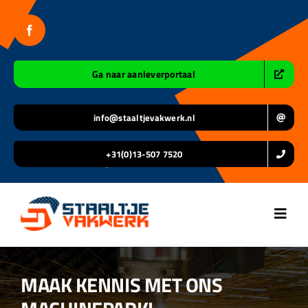
Ga
naar
inhoud
Ga naar aanleverportaal
info@staaltjevakwerk.nl
+31(0)13-507 7520
Toggl
Navig
Home
MAAK KENNIS MET ONS