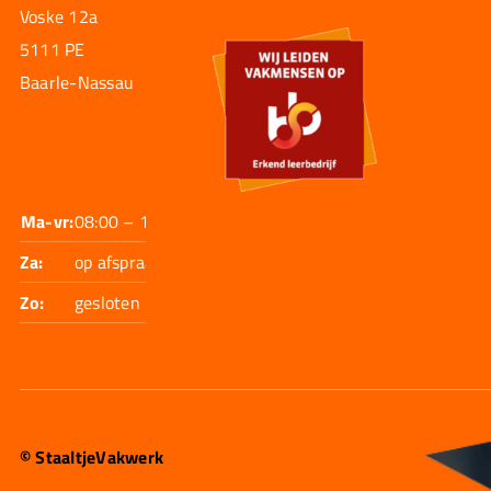
Voske 12a
5111 PE
Baarle-Nassau
Ma-vr:
08:00 – 17:30
Za:
op afspraak
Zo:
gesloten
© StaaltjeVakwerk