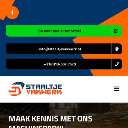
Ga
naar
inhoud
Ga naar aanleverportaal
info@staaltjevakwerk.nl
+31(0)13-507 7520
Toggl
Navig
Home
MAAK KENNIS MET ONS