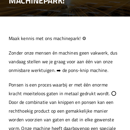
MACHINEPARK!
Over ons
Aanleverspecificaties
Maak kennis met ons machinepark! ⚙️
Projecten
Zonder onze mensen én machines geen vakwerk, dus
vandaag stellen we je graag voor aan één van onze
Machinepark
onmisbare werktuigen. ➡️ de pons-knip machine.
Ponsen is een proces waarbij er met één enorme
Werken bij
kracht moeiteloos gaten in metaal gedrukt wordt. ⭕
Door de combinatie van knippen en ponsen kan een
rechthoekig product op een gemakkelijke manier
worden voorzien van gaten en dat in elke gewenste
vorm. Onze machine heeft daarbovenop een speciale