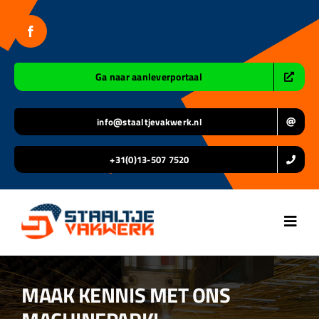
Ga
naar
inhoud
Ga naar aanleverportaal
info@staaltjevakwerk.nl
+31(0)13-507 7520
Toggl
Navig
Home
MAAK KENNIS MET ONS