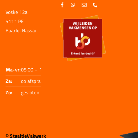
Voske 12a
5111 PE
Baarle-Nassau
Ma-vr:
08:00 – 17:30
Za:
op afspraak
Zo:
gesloten
© StaaltjeVakwerk