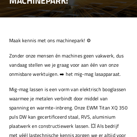
MACHINEPARK!
Over ons
Aanleverspecificaties
Maak kennis met ons machinepark! ⚙️
Projecten
Zonder onze mensen én machines geen vakwerk, dus
vandaag stellen we je graag voor aan één van onze
Machinepark
onmisbare werktuigen. ➡️ het mig-mag lasapparaat.
Mig-mag lassen is een vorm van elektrisch booglassen
Werken bij
waarmee je metalen verbindt door middel van
spanning en warmte-inbreng. Onze EWM Titan XQ 350
puls DW kan gecertificeerd staal, RVS, aluminium
plaatwerk en constructiewerk lassen. 💥 Als bedrijf
met véél lastechnische kennis zorgen we er altijd voor