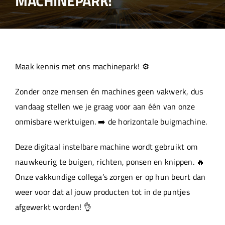
MACHINEPARK!
Over ons
Aanleverspecificaties
Maak kennis met ons machinepark! ⚙️
Projecten
Zonder onze mensen én machines geen vakwerk, dus
vandaag stellen we je graag voor aan één van onze
Machinepark
onmisbare werktuigen. ➡️ de horizontale buigmachine.
Deze digitaal instelbare machine wordt gebruikt om
Werken bij
nauwkeurig te buigen, richten, ponsen en knippen. 🔥
Onze vakkundige collega’s zorgen er op hun beurt dan
weer voor dat al jouw producten tot in de puntjes
afgewerkt worden! 👌