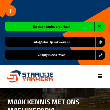
Ga
naar
inhoud
Ga naar aanleverportaal
info@staaltjevakwerk.nl
+31(0)13-507 7520
Toggl
Navig
Home
MAAK KENNIS MET ONS