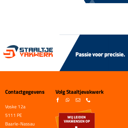
Contactgegevens
Volg Staaltjevakwerk
Voske 12a
5111 PE
Baarle-Nassau