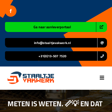
Ga
naar
inhoud
Ga naar aanleverportaal
info@staaltjevakwerk.nl
+31(0)13-507 7520
Toggl
Navig
Home
METEN IS WETEN. 📏💡 EN DAT