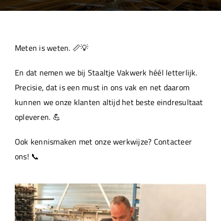
Over ons
Aanleverspecificaties
Meten is weten. 📏💡
En dat nemen we bij Staaltje Vakwerk héél letterlijk.
Projecten
Precisie, dat is een must in ons vak en net daarom
kunnen we onze klanten altijd het beste eindresultaat
Machinepark
opleveren. 💪
Ook kennismaken met onze werkwijze? Contacteer
Werken bij
ons! 📞