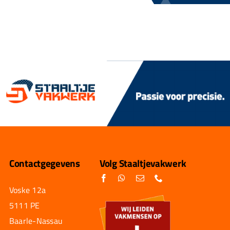
Contactgegevens
Volg Staaltjevakwerk
Voske 12a
5111 PE
Baarle-Nassau