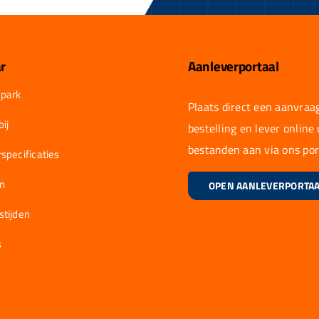
r
Aanleverportaal
park
Plaats direct een aanvraag
ij
bestelling en lever online
bestanden aan via ons por
specificaties
en
OPEN AANLEVERPORTA
stijden
s