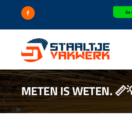
Ga
Ga 
naar
inhoud
METEN IS WETEN. 📏