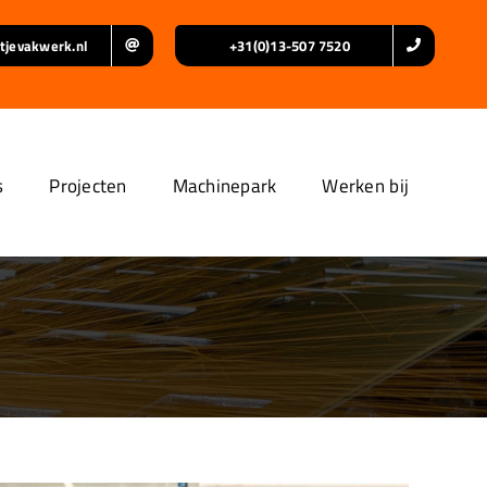
tjevakwerk.nl
+31(0)13-507 7520
s
Projecten
Machinepark
Werken bij