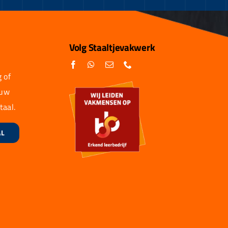
Volg Staaltjevakwerk
 of
 uw
taal.
AL