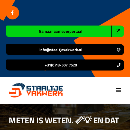
Ga
naar
inhoud
Ga naar aanleverportaal
info@staaltjevakwerk.nl
+31(0)13-507 7520
Toggl
Navig
Home
METEN IS WETEN. 📏💡 EN DAT