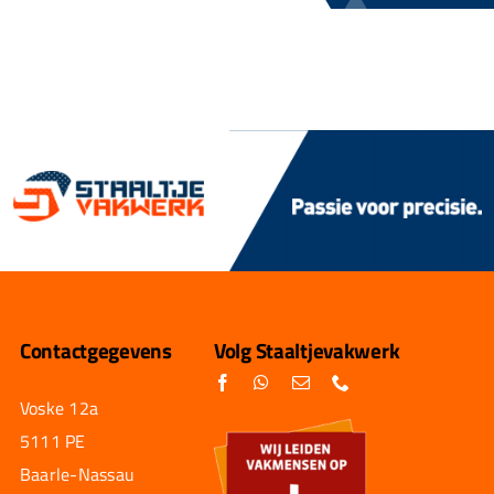
Contactgegevens
Volg Staaltjevakwerk
Voske 12a
5111 PE
Baarle-Nassau