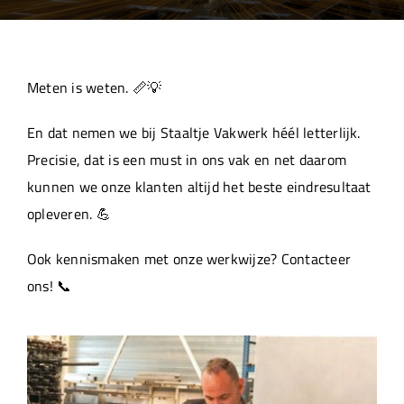
Over ons
Aanleverspecificaties
Meten is weten. 📏💡
En dat nemen we bij Staaltje Vakwerk héél letterlijk.
Projecten
Precisie, dat is een must in ons vak en net daarom
kunnen we onze klanten altijd het beste eindresultaat
Machinepark
opleveren. 💪
Ook kennismaken met onze werkwijze? Contacteer
Werken bij
ons! 📞