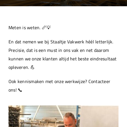
Over ons
Aanleverspecificaties
Meten is weten. 📏💡
En dat nemen we bij Staaltje Vakwerk héél letterlijk.
Projecten
Precisie, dat is een must in ons vak en net daarom
kunnen we onze klanten altijd het beste eindresultaat
Machinepark
opleveren. 💪
Ook kennismaken met onze werkwijze? Contacteer
Werken bij
ons! 📞