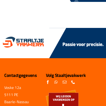
Contactgegevens
Volg Staaltjevakwerk
Voske 12a
5111 PE
Baarle-Nassau