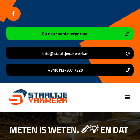
Ga
naar
inhoud
Ga naar aanleverportaal
info@staaltjevakwerk.nl
+31(0)13-507 7520
Toggl
Navig
Home
METEN IS WETEN. 📏💡 EN DAT