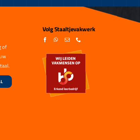
Volg Staaltjevakwerk
 of
 uw
taal.
AL