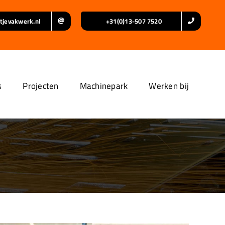
tjevakwerk.nl
+31(0)13-507 7520
s
Projecten
Machinepark
Werken bij