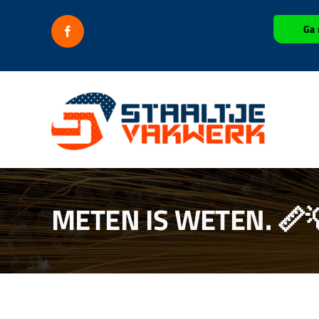
Ga
Ga 
naar
inhoud
METEN IS WETEN. 📏