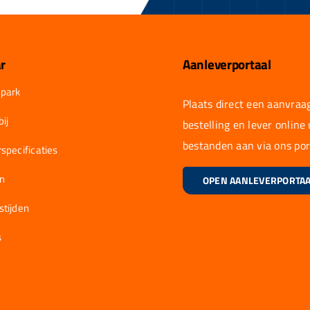
r
Aanleverportaal
park
Plaats direct een aanvraag
ij
bestelling en lever online
bestanden aan via ons por
specificaties
en
OPEN AANLEVERPORTA
stijden
s