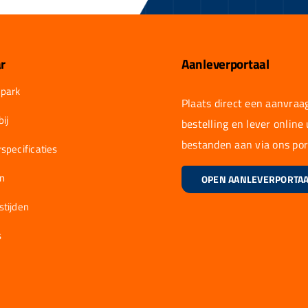
r
Aanleverportaal
park
Plaats direct een aanvraag
ij
bestelling en lever online
bestanden aan via ons por
specificaties
en
OPEN AANLEVERPORTA
stijden
s