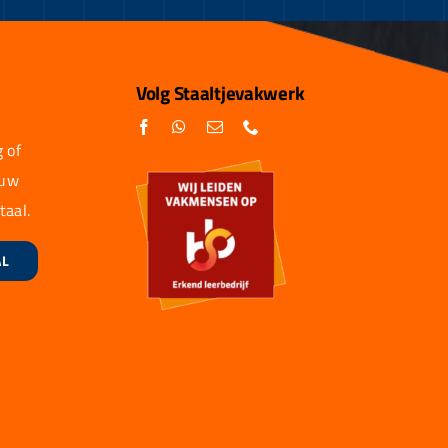
Volg Staaltjevakwerk
 of
 uw
taal.
AL