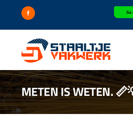
Ga
Ga 
naar
inhoud
METEN IS WETEN. 📏