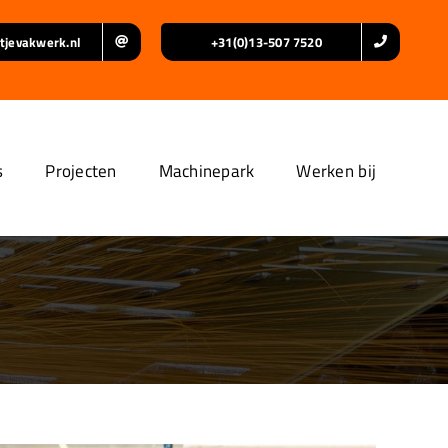
tjevakwerk.nl
+31(0)13-507 7520
s
Projecten
Machinepark
Werken bij