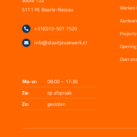
Voske 12a
Werken b
5111 PE Baarle-Nassau
Aanlever
+31(0)13-507 7520
Project
info@staaltjevakwerk.nl
Opening
Over on
Ma-vr:
08:00 – 17:30
Za:
op afspraak
Zo:
gesloten