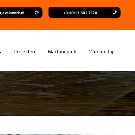
tjevakwerk.nl
+31(0)13-507 7520
s
Projecten
Machinepark
Werken bij