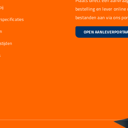
Plaats direct een aanvraag
ij
bestelling en lever online
bestanden aan via ons por
specificaties
en
OPEN AANLEVERPORTA
stijden
s