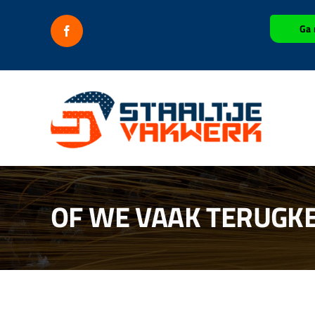
Ga
Ga 
naar
inhoud
OF WE VAAK TERUGK