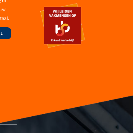
 of
 uw
taal.
AL