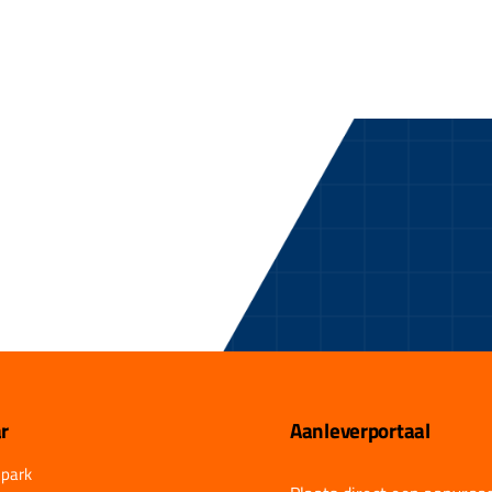
r
Aanleverportaal
park