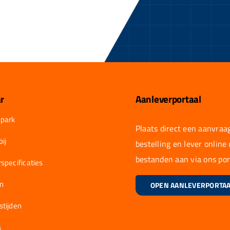
r
Aanleverportaal
park
Plaats direct een aanvraag
ij
bestelling en lever online
bestanden aan via ons por
specificaties
en
OPEN AANLEVERPORTA
stijden
s