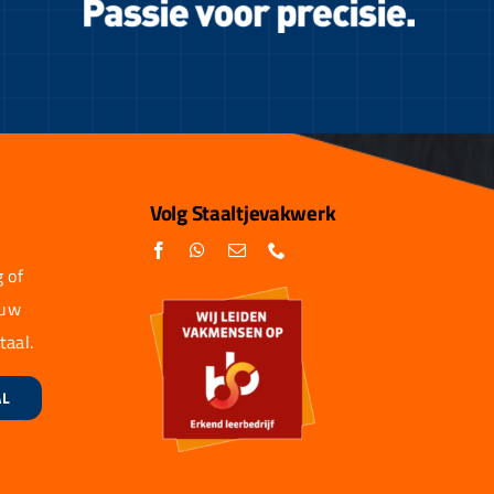
Volg Staaltjevakwerk
 of
 uw
taal.
AL