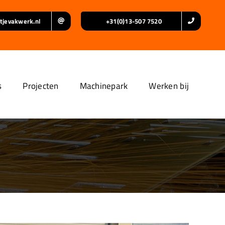
tjevakwerk.nl
+31(0)13-507 7520
s
Projecten
Machinepark
Werken bij