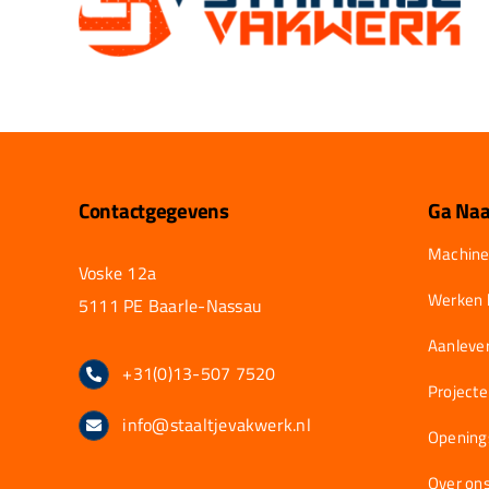
Contactgegevens
Ga Naa
Machine
Voske 12a
Werken b
5111 PE Baarle-Nassau
Aanlever
+31(0)13-507 7520
Project
info@staaltjevakwerk.nl
Opening
Over on