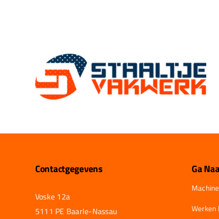
Contactgegevens
Ga Naa
Machine
Voske 12a
Werken b
5111 PE Baarle-Nassau