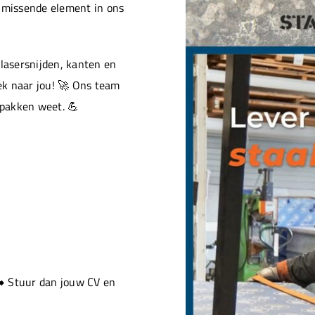
t missende element in ons
 lasersnijden, kanten en
ek naar jou! 🚀 Ons team
pakken weet. 💪
➡️ Stuur dan jouw CV en