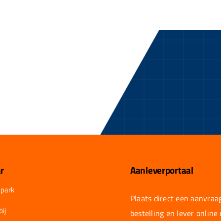
r
Aanleverportaal
park
Plaats direct een aanvraag
ij
bestelling en lever online