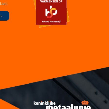
taal.
AL