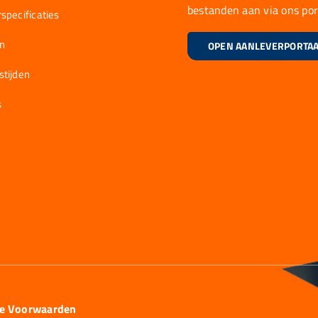
bestanden aan via ons por
specificaties
en
OPEN AANLEVERPORTA
stijden
s
ie Voorwaarden