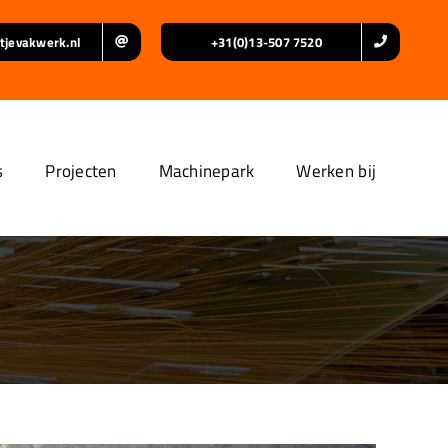
tjevakwerk.nl
+31(0)13-507 7520
s
Projecten
Machinepark
Werken bij