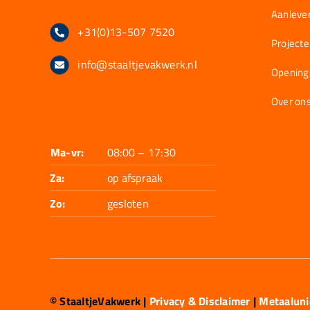
Aanlever
+31(0)13-507 7520
Project
info@staaltjevakwerk.nl
Opening
Over on
Ma-vr:
08:00 – 17:30
Za:
op afspraak
Zo:
gesloten
© StaaltjeVakwerk
|
Privacy & Disclaimer
|
Metaalun