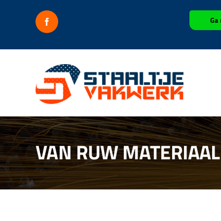
Ga
Ga 
naar
inhoud
VAN RUW MATERIAAL 