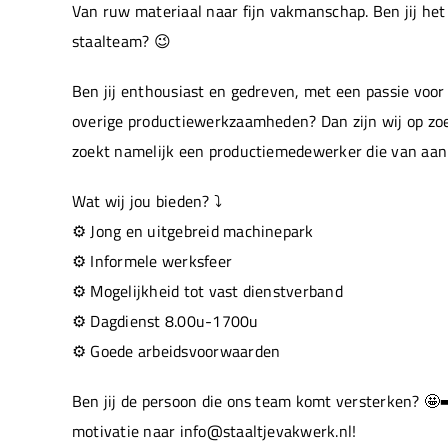
Van ruw materiaal naar fijn vakmanschap. Ben jij he
staalteam? 😉
Ben jij enthousiast en gedreven, met een passie voor
overige productiewerkzaamheden? Dan zijn wij op zo
zoekt namelijk een productiemedewerker die van aan
Wat wij jou bieden? ⤵️
⚙️ Jong en uitgebreid machinepark
⚙️ Informele werksfeer
⚙️ Mogelijkheid tot vast dienstverband
⚙️ Dagdienst 8.00u-1700u
⚙️ Goede arbeidsvoorwaarden
Ben jij de persoon die ons team komt versterken? 🤩
motivatie naar info@staaltjevakwerk.nl!