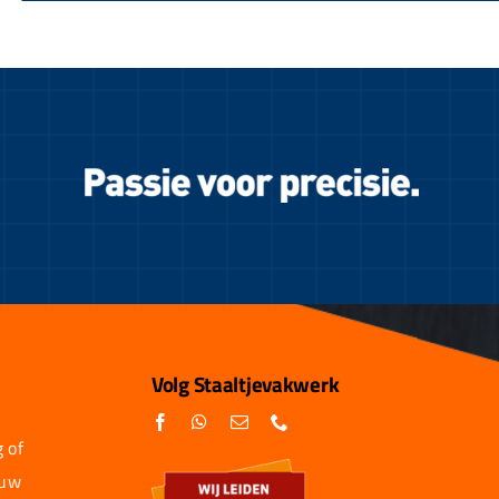
Volg Staaltjevakwerk
 of
 uw