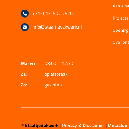
Aanlever
+31(0)13-507 7520
Project
info@staaltjevakwerk.nl
Opening
Over on
Ma-vr:
08:00 – 17:30
Za:
op afspraak
Zo:
gesloten
© StaaltjeVakwerk
|
Privacy & Disclaimer
|
Metaalun