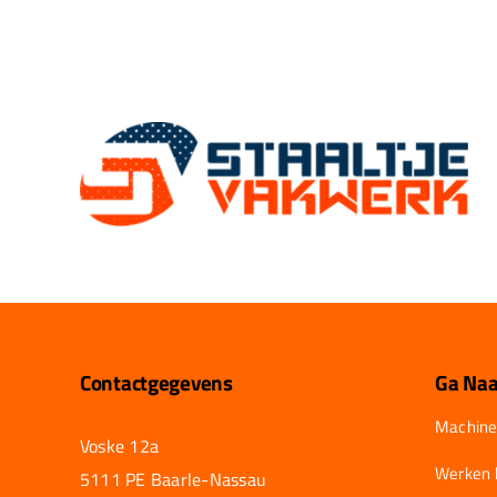
Contactgegevens
Ga Naa
Machine
Voske 12a
Werken b
5111 PE Baarle-Nassau