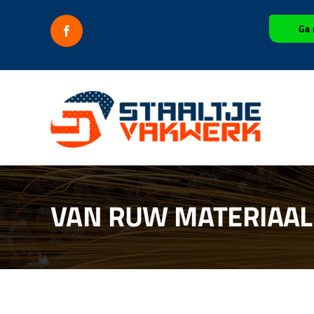
Ga
Ga 
naar
inhoud
VAN RUW MATERIAAL 