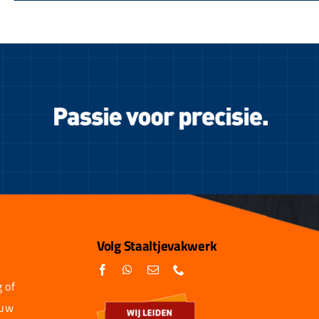
Volg Staaltjevakwerk
 of
 uw