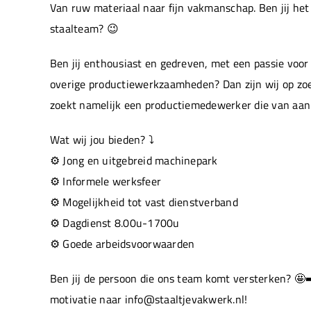
Van ruw materiaal naar fijn vakmanschap. Ben jij he
staalteam? 😉
Ben jij enthousiast en gedreven, met een passie voor
overige productiewerkzaamheden? Dan zijn wij op zo
zoekt namelijk een productiemedewerker die van aan
Wat wij jou bieden? ⤵️
⚙️ Jong en uitgebreid machinepark
⚙️ Informele werksfeer
⚙️ Mogelijkheid tot vast dienstverband
⚙️ Dagdienst 8.00u-1700u
⚙️ Goede arbeidsvoorwaarden
Ben jij de persoon die ons team komt versterken? 🤩
motivatie naar info@staaltjevakwerk.nl!