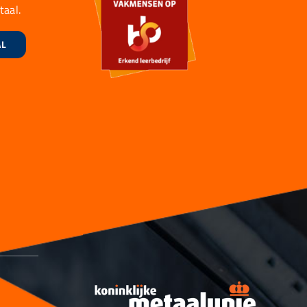
taal.
AL