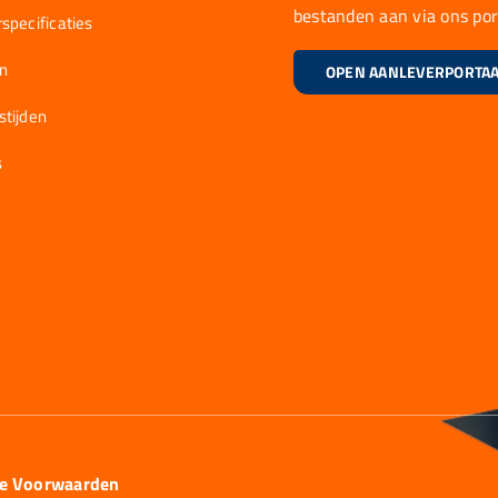
bestanden aan via ons por
specificaties
en
OPEN AANLEVERPORTA
stijden
s
ie Voorwaarden