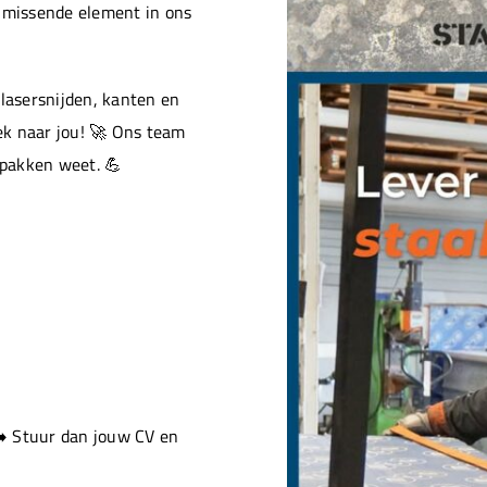
t missende element in ons
 lasersnijden, kanten en
ek naar jou! 🚀 Ons team
pakken weet. 💪
➡️ Stuur dan jouw CV en