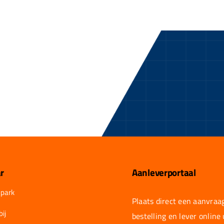
r
Aanleverportaal
park
Plaats direct een aanvraag
ij
bestelling en lever online