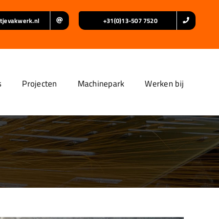
tjevakwerk.nl
+31(0)13-507 7520
s
Projecten
Machinepark
Werken bij