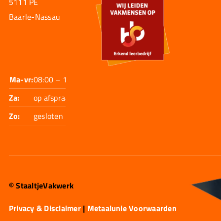
5111 PE
Baarle-Nassau
Ma-vr:
08:00 – 17:30
Za:
op afspraak
Zo:
gesloten
© StaaltjeVakwerk
Privacy & Disclaimer
|
Metaalunie Voorwaarden