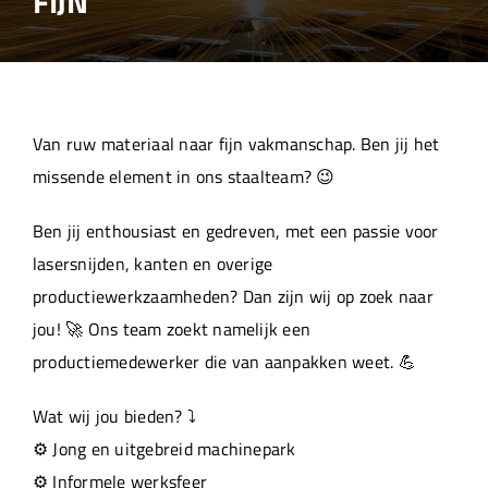
FIJN
Over ons
Aanleverspecificaties
Van ruw materiaal naar fijn vakmanschap. Ben jij het
Projecten
missende element in ons staalteam? 😉
Ben jij enthousiast en gedreven, met een passie voor
Machinepark
lasersnijden, kanten en overige
productiewerkzaamheden? Dan zijn wij op zoek naar
Werken bij
jou! 🚀 Ons team zoekt namelijk een
productiemedewerker die van aanpakken weet. 💪
Wat wij jou bieden? ⤵️
⚙️ Jong en uitgebreid machinepark
⚙️ Informele werksfeer