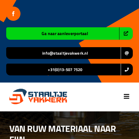
Ga
naar
inhoud
Ga naar aanleverportaal
info@staaltjevakwerk.nl
+31(0)13-507 7520
Toggl
Navig
Home
VAN RUW MATERIAAL NAAR