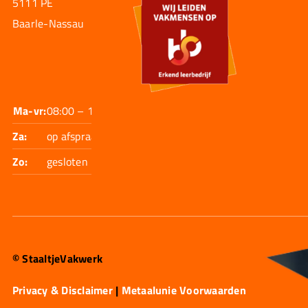
5111 PE
Baarle-Nassau
Ma-vr:
08:00 – 17:30
Za:
op afspraak
Zo:
gesloten
© StaaltjeVakwerk
Privacy & Disclaimer
|
Metaalunie Voorwaarden