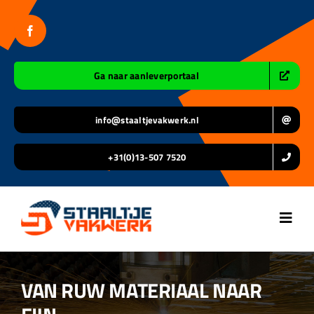
Ga
naar
inhoud
Ga naar aanleverportaal
info@staaltjevakwerk.nl
+31(0)13-507 7520
Toggl
Navig
Home
VAN RUW MATERIAAL NAAR