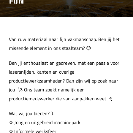
FIJN
Over ons
Aanleverspecificaties
Van ruw materiaal naar fijn vakmanschap. Ben jij het
Projecten
missende element in ons staalteam? 😉
Ben jij enthousiast en gedreven, met een passie voor
Machinepark
lasersnijden, kanten en overige
productiewerkzaamheden? Dan zijn wij op zoek naar
Werken bij
jou! 🚀 Ons team zoekt namelijk een
productiemedewerker die van aanpakken weet. 💪
Wat wij jou bieden? ⤵️
⚙️ Jong en uitgebreid machinepark
⚙️ Informele werksfeer