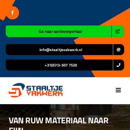
Ga
naar
inhoud
Ga naar aanleverportaal
info@staaltjevakwerk.nl
+31(0)13-507 7520
Toggl
Navig
Home
VAN RUW MATERIAAL NAAR