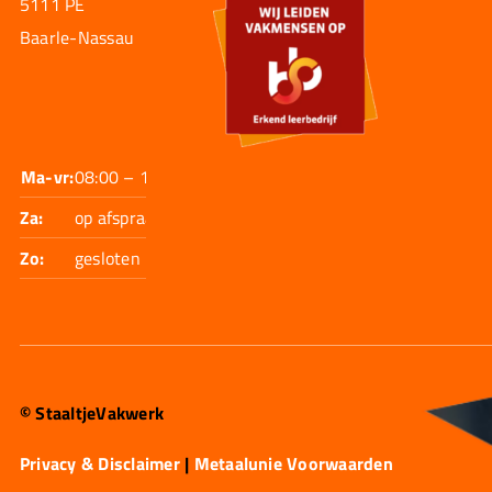
5111 PE
Baarle-Nassau
Ma-vr:
08:00 – 17:30
Za:
op afspraak
Zo:
gesloten
© StaaltjeVakwerk
Privacy & Disclaimer
|
Metaalunie Voorwaarden