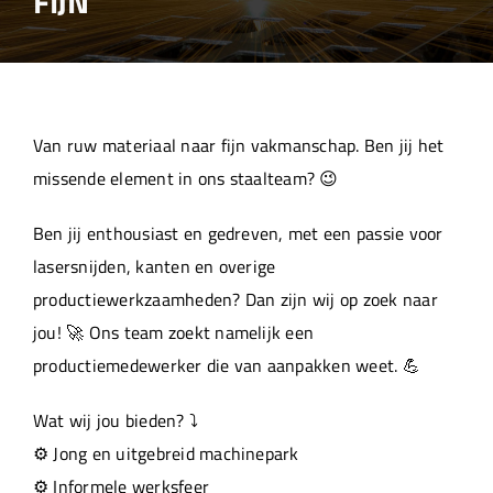
FIJN
Over ons
Aanleverspecificaties
Van ruw materiaal naar fijn vakmanschap. Ben jij het
Projecten
missende element in ons staalteam? 😉
Ben jij enthousiast en gedreven, met een passie voor
Machinepark
lasersnijden, kanten en overige
productiewerkzaamheden? Dan zijn wij op zoek naar
Werken bij
jou! 🚀 Ons team zoekt namelijk een
productiemedewerker die van aanpakken weet. 💪
Wat wij jou bieden? ⤵️
⚙️ Jong en uitgebreid machinepark
⚙️ Informele werksfeer