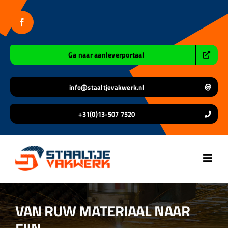
Ga
naar
inhoud
Ga naar aanleverportaal
info@staaltjevakwerk.nl
+31(0)13-507 7520
Toggl
Navig
Home
VAN RUW MATERIAAL NAAR