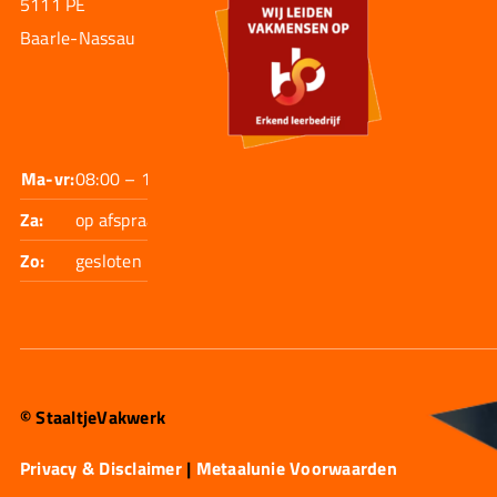
5111 PE
Baarle-Nassau
Ma-vr:
08:00 – 17:30
Za:
op afspraak
Zo:
gesloten
© StaaltjeVakwerk
Privacy & Disclaimer
|
Metaalunie Voorwaarden