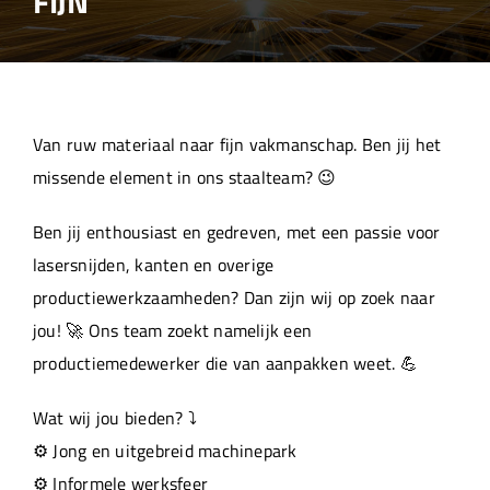
FIJN
Over ons
Aanleverspecificaties
Van ruw materiaal naar fijn vakmanschap. Ben jij het
Projecten
missende element in ons staalteam? 😉
Ben jij enthousiast en gedreven, met een passie voor
Machinepark
lasersnijden, kanten en overige
productiewerkzaamheden? Dan zijn wij op zoek naar
Werken bij
jou! 🚀 Ons team zoekt namelijk een
productiemedewerker die van aanpakken weet. 💪
Wat wij jou bieden? ⤵️
⚙️ Jong en uitgebreid machinepark
⚙️ Informele werksfeer