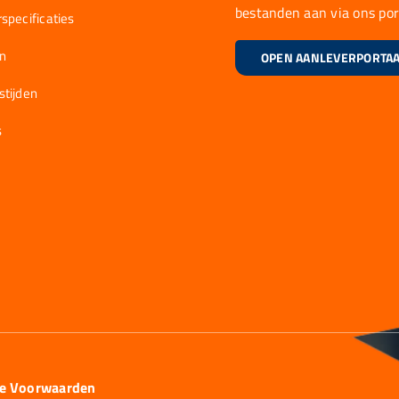
bestanden aan via ons por
specificaties
en
OPEN AANLEVERPORTA
stijden
s
ie Voorwaarden