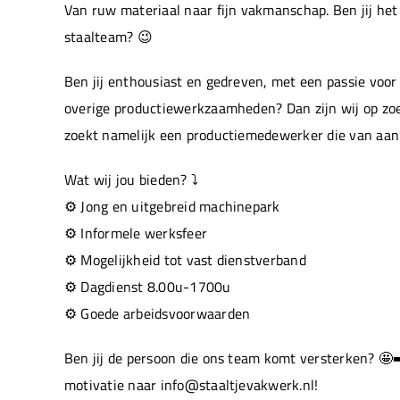
Van ruw materiaal naar fijn vakmanschap. Ben jij he
staalteam? 😉
Ben jij enthousiast en gedreven, met een passie voor
overige productiewerkzaamheden? Dan zijn wij op zo
zoekt namelijk een productiemedewerker die van aan
Wat wij jou bieden? ⤵️
⚙️ Jong en uitgebreid machinepark
⚙️ Informele werksfeer
⚙️ Mogelijkheid tot vast dienstverband
⚙️ Dagdienst 8.00u-1700u
⚙️ Goede arbeidsvoorwaarden
Ben jij de persoon die ons team komt versterken? 🤩
motivatie naar info@staaltjevakwerk.nl!