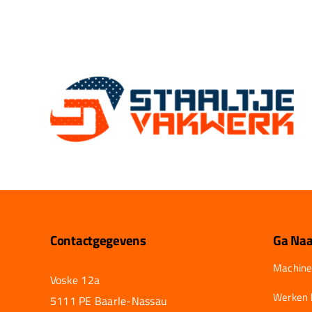
Contactgegevens
Ga Naa
Machine
Voske 12a
Werken b
5111 PE Baarle-Nassau