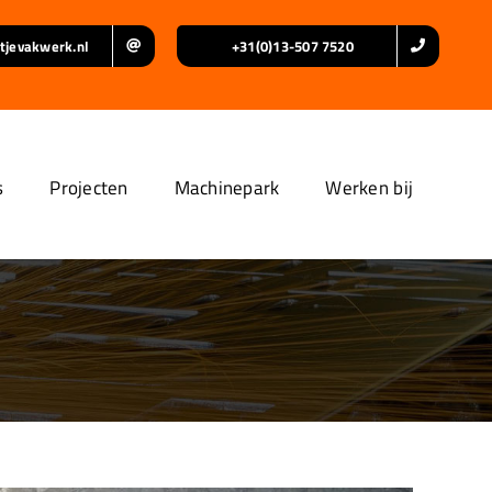
tjevakwerk.nl
+31(0)13-507 7520
s
Projecten
Machinepark
Werken bij