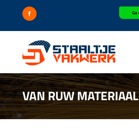
Ga
Ga 
naar
inhoud
VAN RUW MATERIAAL 