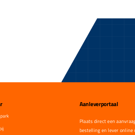
r
Aanleverportaal
park
Plaats direct een aanvraag
ij
bestelling en lever online