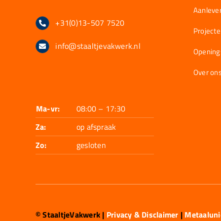
Aanlever
+31(0)13-507 7520
Project
info@staaltjevakwerk.nl
Opening
Over on
Ma-vr:
08:00 – 17:30
Za:
op afspraak
Zo:
gesloten
© StaaltjeVakwerk
|
Privacy & Disclaimer
|
Metaalun