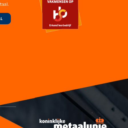
taal.
AL