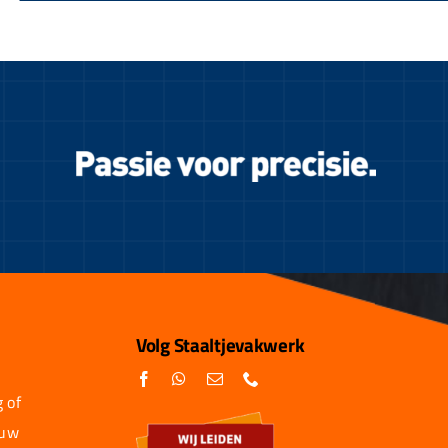
Volg Staaltjevakwerk
 of
 uw