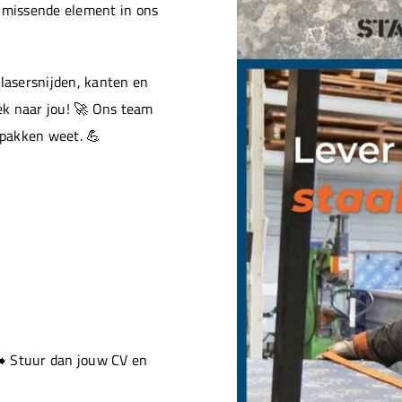
t missende element in ons
 lasersnijden, kanten en
ek naar jou! 🚀 Ons team
pakken weet. 💪
➡️ Stuur dan jouw CV en