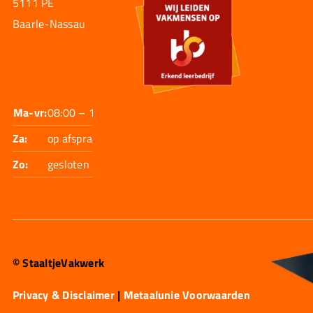
5111 PE
Baarle-Nassau
Ma-vr:
08:00 – 17:30
Za:
op afspraak
Zo:
gesloten
© StaaltjeVakwerk
Privacy & Disclaimer
|
Metaalunie Voorwaarden