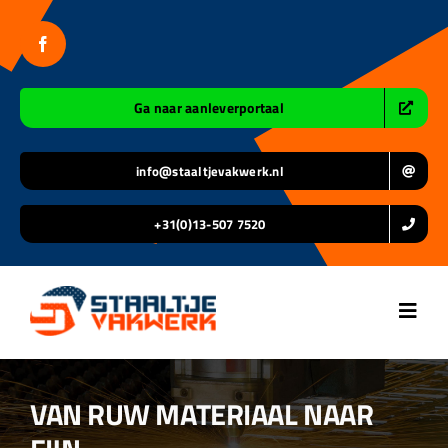
Ga
naar
inhoud
Ga naar aanleverportaal
info@staaltjevakwerk.nl
+31(0)13-507 7520
Toggl
Navig
Home
VAN RUW MATERIAAL NAAR