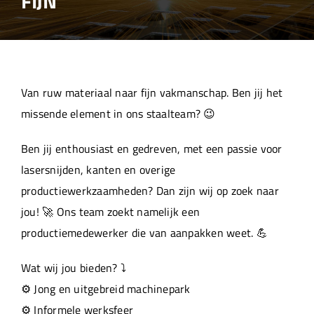
FIJN
Over ons
Aanleverspecificaties
Van ruw materiaal naar fijn vakmanschap. Ben jij het
Projecten
missende element in ons staalteam? 😉
Ben jij enthousiast en gedreven, met een passie voor
Machinepark
lasersnijden, kanten en overige
productiewerkzaamheden? Dan zijn wij op zoek naar
Werken bij
jou! 🚀 Ons team zoekt namelijk een
productiemedewerker die van aanpakken weet. 💪
Wat wij jou bieden? ⤵️
⚙️ Jong en uitgebreid machinepark
⚙️ Informele werksfeer