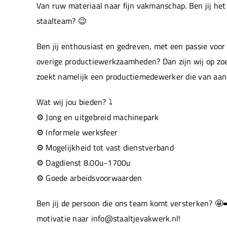
Van ruw materiaal naar fijn vakmanschap. Ben jij he
staalteam? 😉
Ben jij enthousiast en gedreven, met een passie voor
overige productiewerkzaamheden? Dan zijn wij op zo
zoekt namelijk een productiemedewerker die van aan
Wat wij jou bieden? ⤵️
⚙️ Jong en uitgebreid machinepark
⚙️ Informele werksfeer
⚙️ Mogelijkheid tot vast dienstverband
⚙️ Dagdienst 8.00u-1700u
⚙️ Goede arbeidsvoorwaarden
Ben jij de persoon die ons team komt versterken? 🤩
motivatie naar info@staaltjevakwerk.nl!