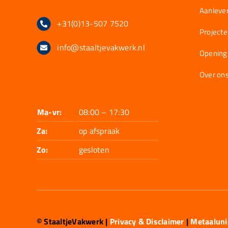
Aanlever
+31(0)13-507 7520
Project
info@staaltjevakwerk.nl
Opening
Over on
Ma-vr:
08:00 – 17:30
Za:
op afspraak
Zo:
gesloten
© StaaltjeVakwerk
|
Privacy & Disclaimer
|
Metaalun