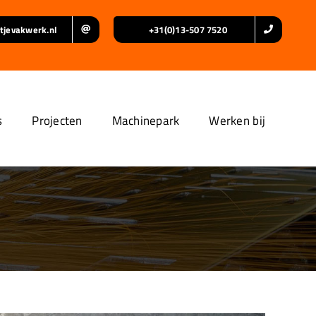
tjevakwerk.nl
+31(0)13-507 7520
s
Projecten
Machinepark
Werken bij