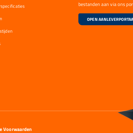
bestanden aan via ons por
specificaties
en
OPEN AANLEVERPORTA
stijden
s
ie Voorwaarden