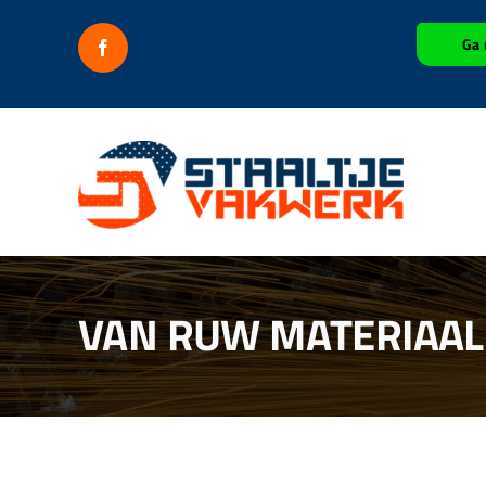
Ga
Ga 
naar
inhoud
VAN RUW MATERIAAL 