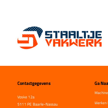
Contactgegevens
Ga Naa
Machine
Voske 12a
Werken b
5111 PE Baarle-Nassau