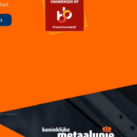
taal.
AL