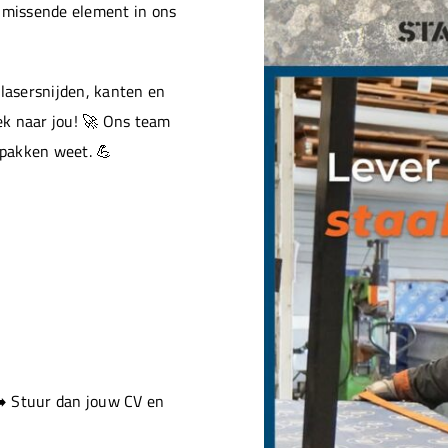
t missende element in ons
 lasersnijden, kanten en
ek naar jou! 🚀 Ons team
pakken weet. 💪
➡️ Stuur dan jouw CV en