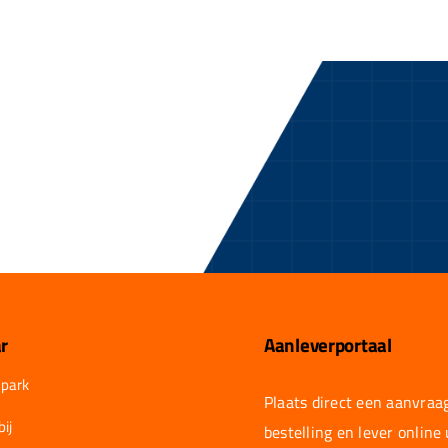
r
Aanleverportaal
park
Plaats direct een aanvraag
ij
bestelling en lever online