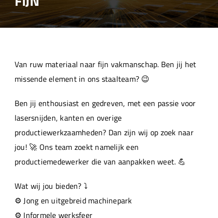
FIJN
Over ons
Aanleverspecificaties
Van ruw materiaal naar fijn vakmanschap. Ben jij het
Projecten
missende element in ons staalteam? 😉
Ben jij enthousiast en gedreven, met een passie voor
Machinepark
lasersnijden, kanten en overige
productiewerkzaamheden? Dan zijn wij op zoek naar
Werken bij
jou! 🚀 Ons team zoekt namelijk een
productiemedewerker die van aanpakken weet. 💪
Wat wij jou bieden? ⤵️
⚙️ Jong en uitgebreid machinepark
⚙️ Informele werksfeer