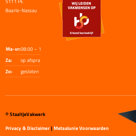
5111 PE
Baarle-Nassau
Ma-vr:
08:00 – 17:30
Za:
op afspraak
Zo:
gesloten
© StaaltjeVakwerk
Privacy & Disclaimer
|
Metaalunie Voorwaarden