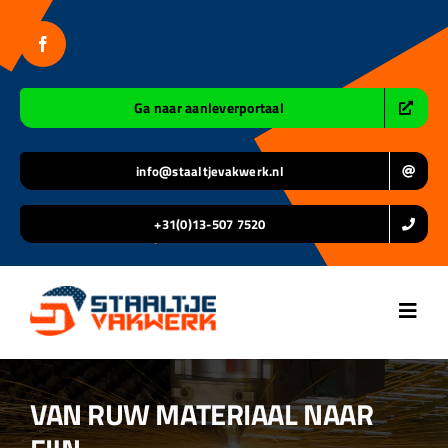
Ga
naar
inhoud
Ga naar aanleverportaal
info@staaltjevakwerk.nl
+31(0)13-507 7520
Toggl
Navig
Home
VAN RUW MATERIAAL NAAR