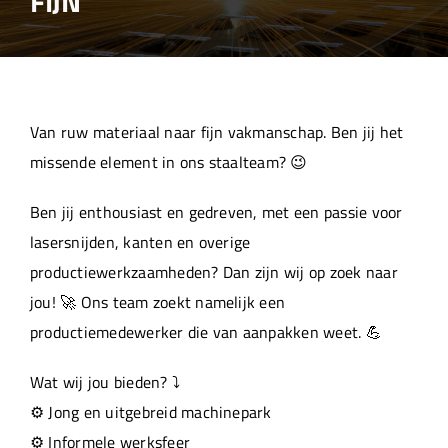
FIJN
Over ons
Aanleverspecificaties
Van ruw materiaal naar fijn vakmanschap. Ben jij het
Projecten
missende element in ons staalteam? 😉
Ben jij enthousiast en gedreven, met een passie voor
Machinepark
lasersnijden, kanten en overige
productiewerkzaamheden? Dan zijn wij op zoek naar
Werken bij
jou! 🚀 Ons team zoekt namelijk een
productiemedewerker die van aanpakken weet. 💪
Wat wij jou bieden? ⤵️
⚙️ Jong en uitgebreid machinepark
⚙️ Informele werksfeer