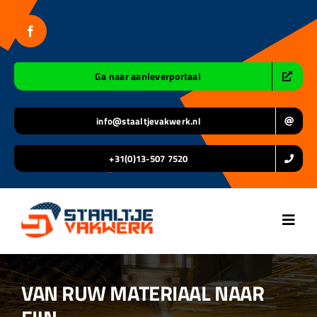
Ga
naar
inhoud
Ga naar aanleverportaal
info@staaltjevakwerk.nl
+31(0)13-507 7520
Toggl
Navig
Home
VAN RUW MATERIAAL NAAR