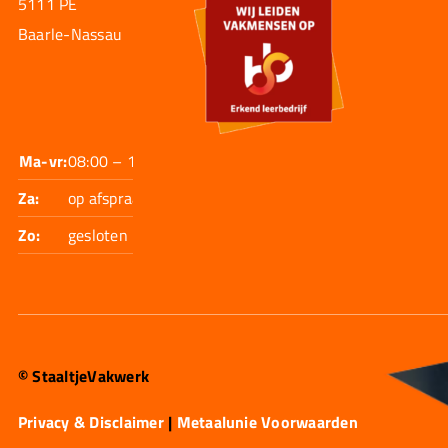
5111 PE
Baarle-Nassau
Ma-vr:
08:00 – 17:30
Za:
op afspraak
Zo:
gesloten
© StaaltjeVakwerk
Privacy & Disclaimer
|
Metaalunie Voorwaarden