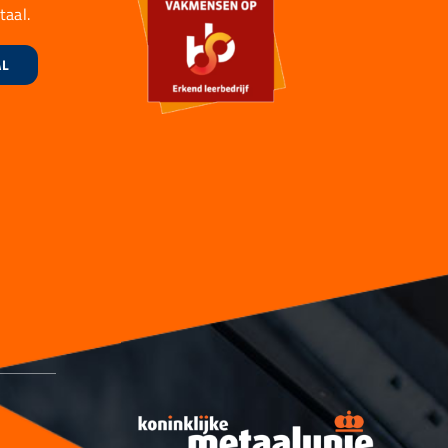
taal.
AL