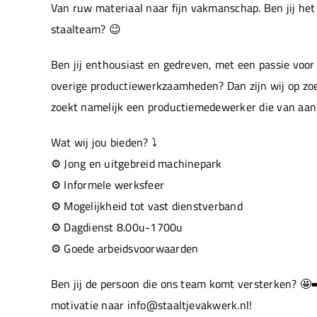
Van ruw materiaal naar fijn vakmanschap. Ben jij he
staalteam? 😉
Ben jij enthousiast en gedreven, met een passie voor
overige productiewerkzaamheden? Dan zijn wij op zo
zoekt namelijk een productiemedewerker die van aan
Wat wij jou bieden? ⤵️
⚙️ Jong en uitgebreid machinepark
⚙️ Informele werksfeer
⚙️ Mogelijkheid tot vast dienstverband
⚙️ Dagdienst 8.00u-1700u
⚙️ Goede arbeidsvoorwaarden
Ben jij de persoon die ons team komt versterken? 🤩
motivatie naar info@staaltjevakwerk.nl!