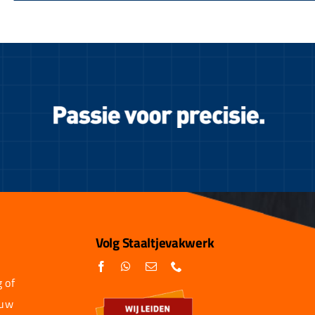
Volg Staaltjevakwerk
 of
 uw