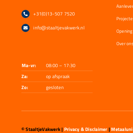
Aanlever
+31(0)13-507 7520
Project
info@staaltjevakwerk.nl
Opening
Over on
Ma-vr:
08:00 – 17:30
Za:
op afspraak
Zo:
gesloten
© StaaltjeVakwerk
|
Privacy & Disclaimer
|
Metaalun