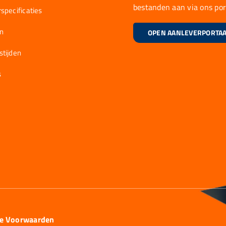
bestanden aan via ons por
specificaties
en
OPEN AANLEVERPORTA
stijden
s
ie Voorwaarden