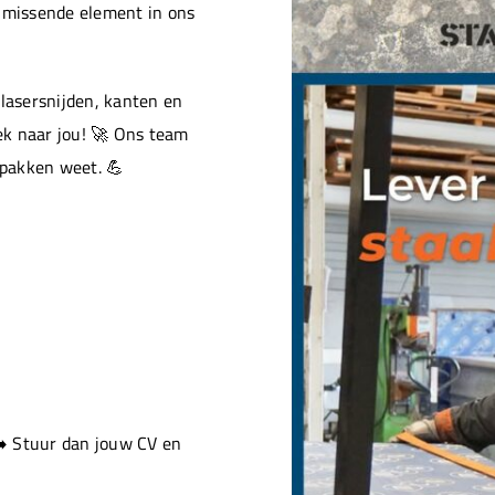
t missende element in ons
 lasersnijden, kanten en
ek naar jou! 🚀 Ons team
pakken weet. 💪
➡️ Stuur dan jouw CV en