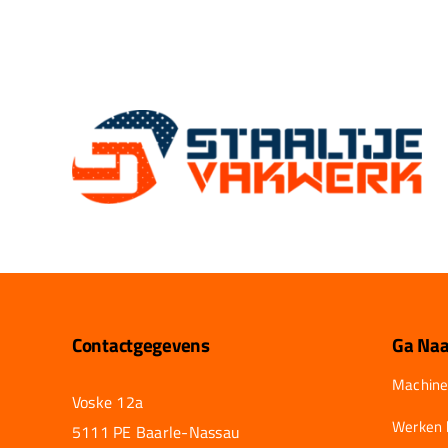
Contactgegevens
Ga Naa
Machine
Voske 12a
Werken b
5111 PE Baarle-Nassau