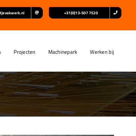
tjevakwerk.nl
+31(0)13-507 7520
s
Projecten
Machinepark
Werken bij