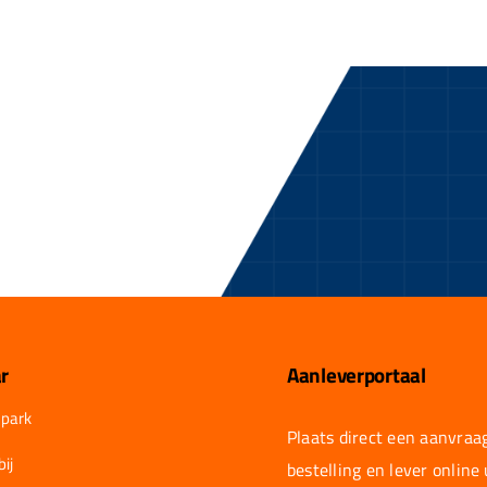
r
Aanleverportaal
park
Plaats direct een aanvraag
ij
bestelling en lever online