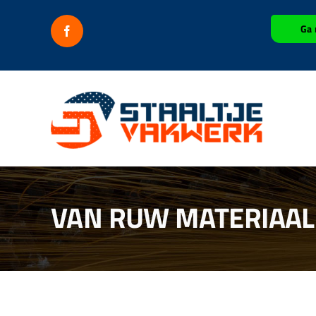
Ga
Ga 
naar
inhoud
VAN RUW MATERIAAL 