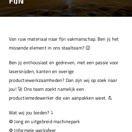
FIJN
Over ons
Aanleverspecificaties
Van ruw materiaal naar fijn vakmanschap. Ben jij het
Projecten
missende element in ons staalteam? 😉
Ben jij enthousiast en gedreven, met een passie voor
Machinepark
lasersnijden, kanten en overige
productiewerkzaamheden? Dan zijn wij op zoek naar
Werken bij
jou! 🚀 Ons team zoekt namelijk een
productiemedewerker die van aanpakken weet. 💪
Wat wij jou bieden? ⤵️
⚙️ Jong en uitgebreid machinepark
⚙️ Informele werksfeer