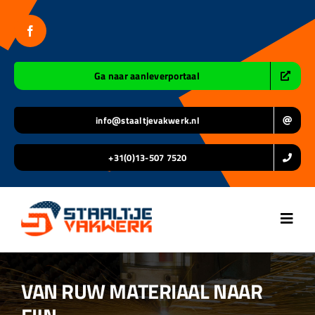
Ga
naar
inhoud
Ga naar aanleverportaal
info@staaltjevakwerk.nl
+31(0)13-507 7520
Toggl
Navig
Home
VAN RUW MATERIAAL NAAR