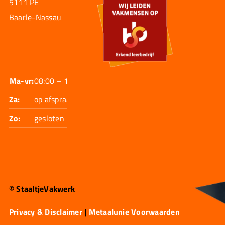
5111 PE
Baarle-Nassau
Ma-vr:
08:00 – 17:30
Za:
op afspraak
Zo:
gesloten
© StaaltjeVakwerk
Privacy & Disclaimer
|
Metaalunie Voorwaarden