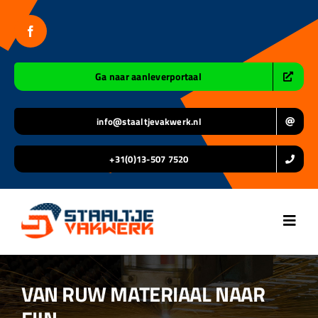
Ga
naar
inhoud
Ga naar aanleverportaal
info@staaltjevakwerk.nl
+31(0)13-507 7520
Toggl
Navig
Home
VAN RUW MATERIAAL NAAR