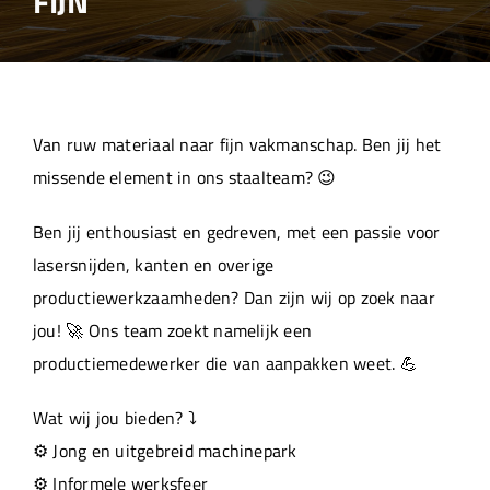
FIJN
Over ons
Aanleverspecificaties
Van ruw materiaal naar fijn vakmanschap. Ben jij het
Projecten
missende element in ons staalteam? 😉
Ben jij enthousiast en gedreven, met een passie voor
Machinepark
lasersnijden, kanten en overige
productiewerkzaamheden? Dan zijn wij op zoek naar
Werken bij
jou! 🚀 Ons team zoekt namelijk een
productiemedewerker die van aanpakken weet. 💪
Wat wij jou bieden? ⤵️
⚙️ Jong en uitgebreid machinepark
⚙️ Informele werksfeer