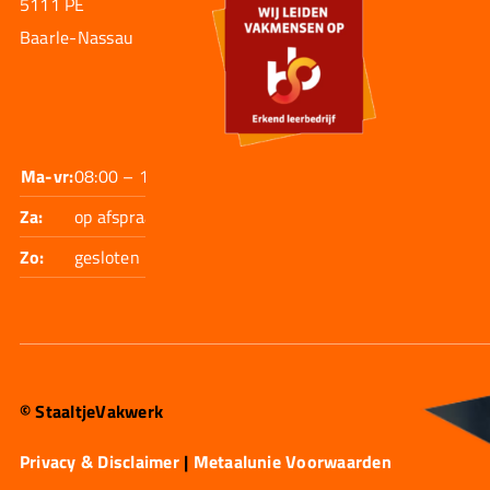
5111 PE
Baarle-Nassau
Ma-vr:
08:00 – 17:30
Za:
op afspraak
Zo:
gesloten
© StaaltjeVakwerk
Privacy & Disclaimer
|
Metaalunie Voorwaarden