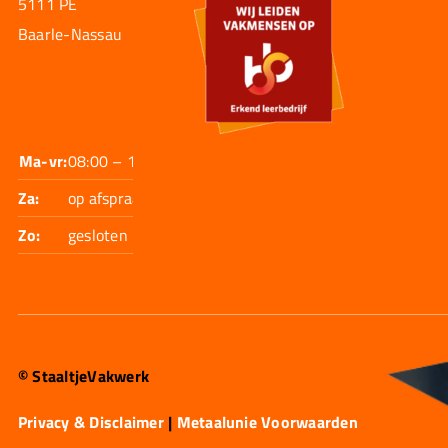
5111 PE
Baarle-Nassau
Ma-vr:
08:00 – 17:30
Za:
op afspraak
Zo:
gesloten
© StaaltjeVakwerk
Privacy & Disclaimer
|
Metaalunie Voorwaarden