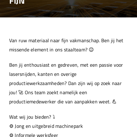
FIJN
Over ons
Aanleverspecificaties
Van ruw materiaal naar fijn vakmanschap. Ben jij het
Projecten
missende element in ons staalteam? 😉
Ben jij enthousiast en gedreven, met een passie voor
Machinepark
lasersnijden, kanten en overige
productiewerkzaamheden? Dan zijn wij op zoek naar
Werken bij
jou! 🚀 Ons team zoekt namelijk een
productiemedewerker die van aanpakken weet. 💪
Wat wij jou bieden? ⤵️
⚙️ Jong en uitgebreid machinepark
⚙️ Informele werksfeer