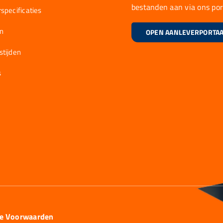
bestanden aan via ons por
specificaties
en
OPEN AANLEVERPORTA
stijden
s
ie Voorwaarden