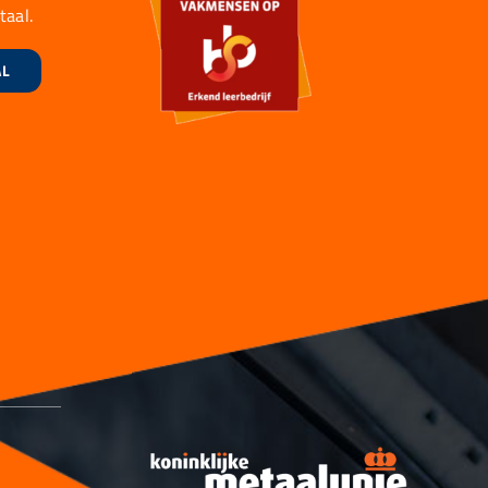
taal.
AL