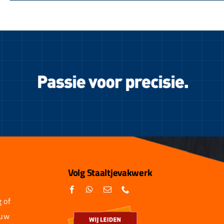
Volg Staaltjevakwerk
 of
 uw