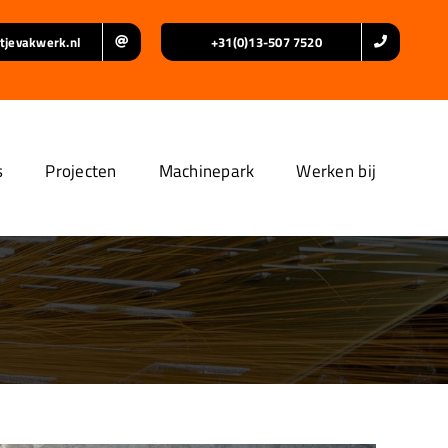
tjevakwerk.nl
+31(0)13-507 7520
s
Projecten
Machinepark
Werken bij