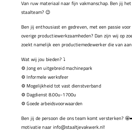
Van ruw materiaal naar fijn vakmanschap. Ben jij he
staalteam? 😉
Ben jij enthousiast en gedreven, met een passie voor
overige productiewerkzaamheden? Dan zijn wij op zo
zoekt namelijk een productiemedewerker die van aan
Wat wij jou bieden? ⤵️
⚙️ Jong en uitgebreid machinepark
⚙️ Informele werksfeer
⚙️ Mogelijkheid tot vast dienstverband
⚙️ Dagdienst 8.00u-1700u
⚙️ Goede arbeidsvoorwaarden
Ben jij de persoon die ons team komt versterken? 🤩
motivatie naar info@staaltjevakwerk.nl!