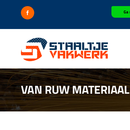
Ga
Ga 
naar
inhoud
VAN RUW MATERIAAL 