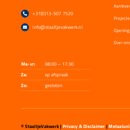
Aanlever
+31(0)13-507 7520
Project
info@staaltjevakwerk.nl
Opening
Over on
Ma-vr:
08:00 – 17:30
Za:
op afspraak
Zo:
gesloten
© StaaltjeVakwerk
|
Privacy & Disclaimer
|
Metaalun