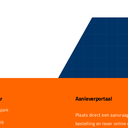
r
Aanleverportaal
park
Plaats direct een aanvraag
ij
bestelling en lever online