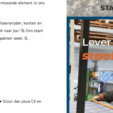
t missende element in ons
 lasersnijden, kanten en
ek naar jou! 🚀 Ons team
pakken weet. 💪
➡️ Stuur dan jouw CV en