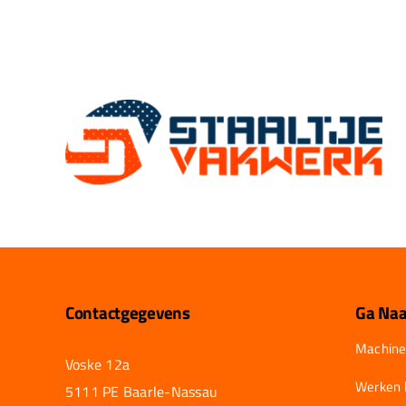
Contactgegevens
Ga Naa
Machine
Voske 12a
Werken b
5111 PE Baarle-Nassau